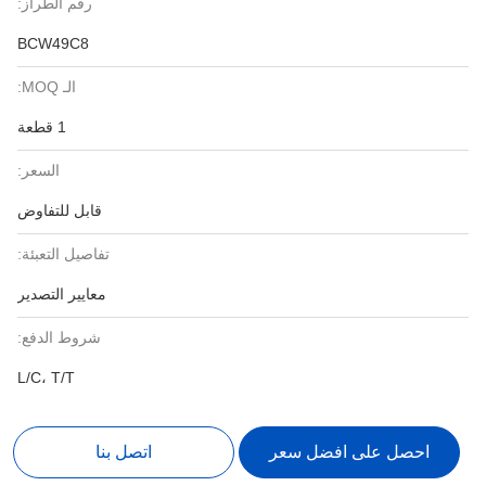
رقم الطراز:
BCW49C8
الـ MOQ:
1 قطعة
السعر:
قابل للتفاوض
تفاصيل التعبئة:
معايير التصدير
شروط الدفع:
L/C، T/T
احصل على افضل سعر
اتصل بنا