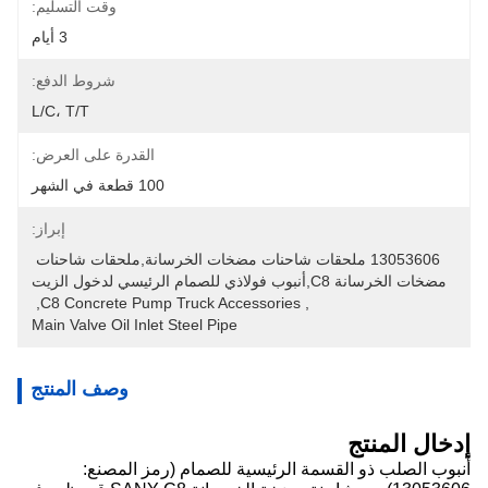
وقت التسليم:
3 أيام
شروط الدفع:
L/C، T/T
القدرة على العرض:
100 قطعة في الشهر
إبراز:
13053606 ملحقات شاحنات مضخات الخرسانة,ملحقات شاحنات 
مضخات الخرسانة C8,أنبوب فولاذي للصمام الرئيسي لدخول الزيت
, 
C8 Concrete Pump Truck Accessories
, 
Main Valve Oil Inlet Steel Pipe
وصف المنتج
إدخال المنتج
أنبوب الصلب ذو القسمة الرئيسية للصمام (رمز المصنع: