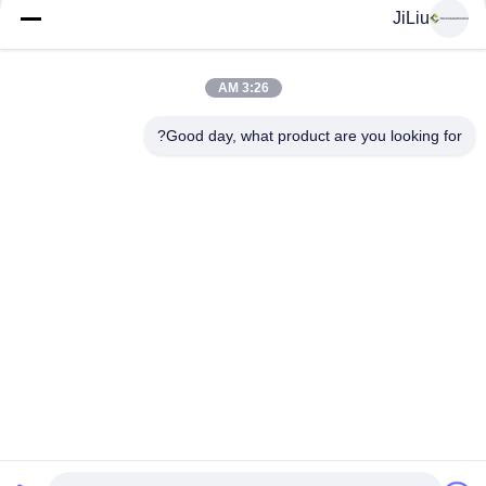
JiLiu
وسائل التواصل الاجتماعي
3:26 AM
اتصال سريع
Good day, what product are you looking for?
الهاتف
0086-18975137227
البريد الإلكتروني
tc18975137227@gmail.com
العنوان
169 Renming East Road ، تشانغشا ، هونان ، الصين
سياسة الخصوصية
|
خريطة الموقع
الصين جيدة الجودة قطع غيار مضخة الخرسانة المورد. حقوق الطبع
والنشر © 2022-2026 Changsha Tongchuang Mechanical Co., Ltd.