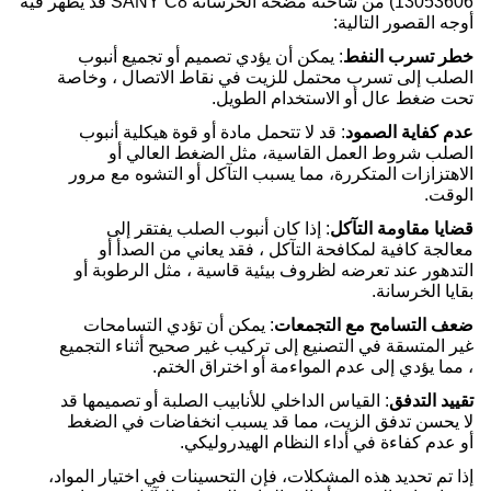
13053606) من شاحنة مضخة الخرسانة SANY C8 قد يظهر فيه
أوجه القصور التالية:
خطر تسرب النفط
: يمكن أن يؤدي تصميم أو تجميع أنبوب
الصلب إلى تسرب محتمل للزيت في نقاط الاتصال ، وخاصة
تحت ضغط عال أو الاستخدام الطويل.
عدم كفاية الصمود
: قد لا تتحمل مادة أو قوة هيكلية أنبوب
الصلب شروط العمل القاسية، مثل الضغط العالي أو
الاهتزازات المتكررة، مما يسبب التآكل أو التشوه مع مرور
الوقت.
قضايا مقاومة التآكل
: إذا كان أنبوب الصلب يفتقر إلى
معالجة كافية لمكافحة التآكل ، فقد يعاني من الصدأ أو
التدهور عند تعرضه لظروف بيئية قاسية ، مثل الرطوبة أو
بقايا الخرسانة.
ضعف التسامح مع التجمعات
: يمكن أن تؤدي التسامحات
غير المتسقة في التصنيع إلى تركيب غير صحيح أثناء التجميع
، مما يؤدي إلى عدم المواءمة أو اختراق الختم.
تقييد التدفق
: القياس الداخلي للأنابيب الصلبة أو تصميمها قد
لا يحسن تدفق الزيت، مما قد يسبب انخفاضات في الضغط
أو عدم كفاءة في أداء النظام الهيدروليكي.
إذا تم تحديد هذه المشكلات، فإن التحسينات في اختيار المواد،