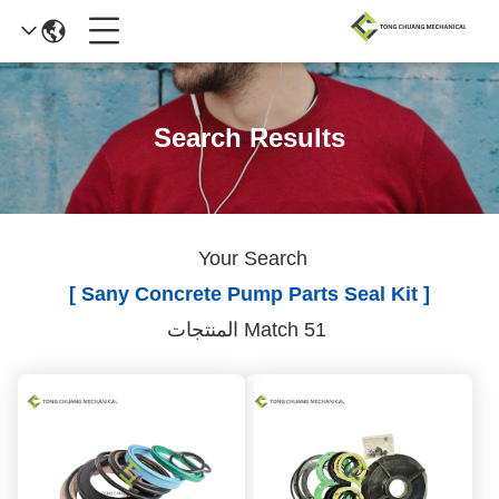
Search Results
Your Search
[ Sany Concrete Pump Parts Seal Kit ]
Match 51 المنتجات