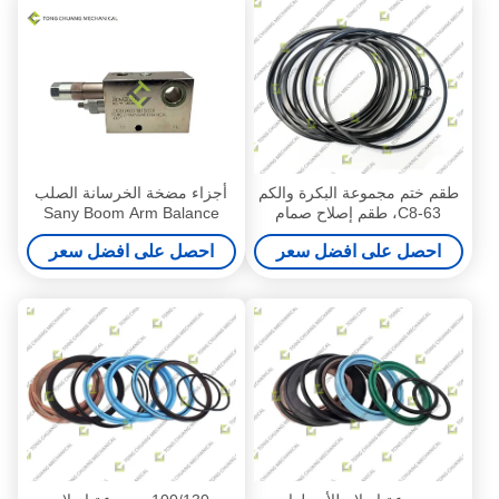
طقم ختم مجموعة البكرة والكم
أجزاء مضخة الخرسانة الصلب
C8-63، طقم إصلاح صمام
Sany Boom Arm Balance
الخرطوشة، طقم إصلاح ختم
Valve HAWE
احصل على افضل سعر
احصل على افضل سعر
صمام الخرطوشة، طقم خدمة
صمام الخرطوشة الهيدروليكي،
طقم ختم بكرة صمام
الخرطوشة