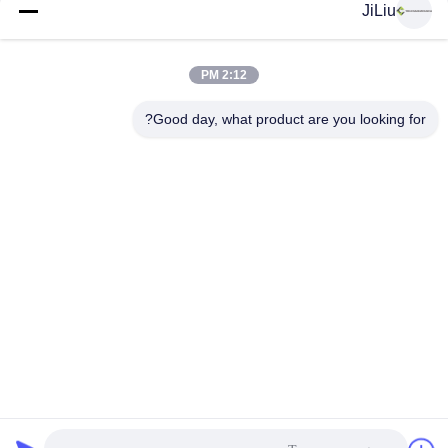
JiLiu
وسائل التواصل الاجتماعي
2:12 PM
اتصال سريع
Good day, what product are you looking for?
الهاتف
0086-18975137227
البريد الإلكتروني
tc18975137227@gmail.com
العنوان
169 Renming East Road ، تشانغشا ، هونان ، الصين
سياسة الخصوصية
|
خريطة الموقع
الصين جيدة الجودة قطع غيار مضخة الخرسانة المورد. حقوق الطبع
والنشر © 2022-2026 Changsha Tongchuang Mechanical Co., Ltd.