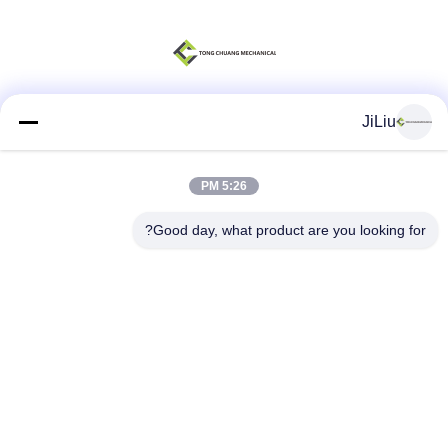
JiLiu
وسائل التواصل الاجتماعي
5:26 PM
اتصال سريع
Good day, what product are you looking for?
الهاتف
0086-18975137227
البريد الإلكتروني
tc18975137227@gmail.com
العنوان
169 Renming East Road ، تشانغشا ، هونان ، الصين