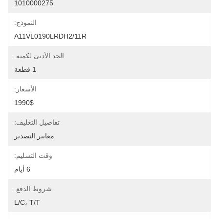
1010000275
النموذج:
A11VL0190LRDH2/11R
الحد الأدنى لكمية:
1 قطعة
الأسعار:
1990$
تفاصيل التغليف:
معايير التصدير
وقت التسليم:
6 أيام
شروط الدفع:
L/C، T/T