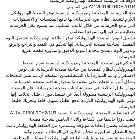
الوظائف الرئيسية للمضخة الهيدروليكية الرئيسية
A11VL0190LRDH2/11R هي كما يلي:
ضخ الخرسانة: المضخة الهيدروليكية الرئيسية توفر الضغط الهيدروليكي
اللازم لتشغيل نظام ضخ الخرسانة.انها تدفع المكبسات او الاسطوانات
التي تدفع الخرسانة من خلال أنابيب التسليم، مما يسمح بنقل الخرسانة
بفعالية ومراقبة إلى الموقع المطلوب.
تشغيل البوم: المضخة الهيدروليكية توفر الطاقة الهيدروليكية لتشغيل البوم
المفصل لشاحنة مضخة الخرسانة. إنها تتحكم في التمدد والتراجع والرفع
وتدوير البوم ،يسمح بتحديد الموقع الدقيق والمناورة لنقطة تفريغ
الخرسانة.
التحكم في المضخة: المضخة الهيدروليكية الرئيسية تقدم الضغط
الهيدروليكي لنظام المضخة من شاحنة مضخة الخرسانة.التي توفر
الاستقرار ودعم السيارة أثناء التشغيلتضمن المضخة أن يتم نشر المضخات
بشكل آمن، والحفاظ على سلامة واستقرار شاحنة مضخة الخرسانة.
دوران طبل الخلاط: في بعض شاحنات مضخة الخرسانة ، فإن المضخة
الهيدروليكية الرئيسية مسؤولة أيضًا عن تشغيل دوران طبل الخلاط. إنها
توفر القوة الهيدروليكية اللازمة لدفع الطبل,تسهيل خلط وتحريك خليط
الخرسانة.
كفاءة النظام: المضخة الهيدروليكية الرئيسية A11VL0190LRDH2/11R
تلعب دورًا حاسمًا في الكفاءة والأداء العامين لشاحنة مضخة
الخرسانة.يضمن إمدادات موثوقة ومستمرة من الضغط الهيدروليكي، مما
يتيح التشغيل السلس والتحكم الدقيق في الوظائف الهيدروليكية
المختلفة.تتناسب مع متطلبات الطاقة الهيدروليكية للعمليات المختلفة،