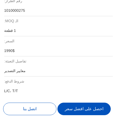
رقم الطراز:
1010000275
الـ MOQ:
1 قطعة
السعر:
1990$
تفاصيل التعبئة:
معايير التصدير
شروط الدفع:
L/C، T/T
احصل على افضل سعر
اتصل بنا