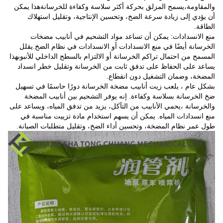
والمقاومة،يسمح المزلق بحركة أكثر سلاسة وكفاءة للخرسانةهذا يمكن
أن يؤدي إلى زيادة سرعة الضخ، وتحسين الإنتاجية، وتقليل استهلاك
الطاقة.
منع الانسدادات: يمكن أن تساعد مواد التشحيم في أنابيب مضخات
الخرسانة أيضًا في منع الانسدادات أو الانسدادات في نظام الضخ.يقلل
المسمح من احتمال تراكم الخرسانة أو الالتزام بالسطح الداخلي للأنبوبهذا
يساعد على الحفاظ على تدفق ثابت من الخرسانة وتقليل خطر انسداد
المضخة، وضمان التشغيل دون انقطاع.
بشكل عام ، يلعب زيت أنابيب مضخة الخرسانة دورًا حاسمًا في تسهيل
ضخ الخرسانة بسلاسة وكفاءة. إنه يوفر التشحيم بين أنابيب المضخة
والخرسانة ،يحمي الأنابيب من التآكل، يزيد من تدفق المياه، ويساعد على
منع انسدادات المياه. يمكن أن يسهم استخدام مادة تزييت مناسبة في
طول عمر نظام المضخة، وتحسين أداء الضخ، وتقليل متطلبات الصيانة.