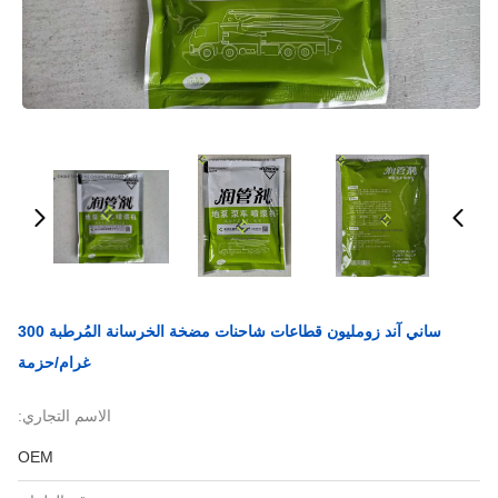
ساني آند زومليون قطاعات شاحنات مضخة الخرسانة المُرطبة 300
غرام/حزمة
الاسم التجاري:
OEM