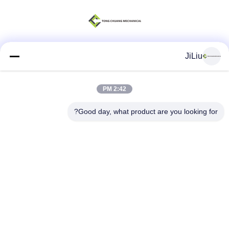
JiLiu
وسائل التواصل الاجتماعي
2:42 PM
اتصال سريع
Good day, what product are you looking for?
الهاتف
0086-18975137227
البريد الإلكتروني
tc18975137227@gmail.com
العنوان
169 Renming East Road ، تشانغشا ، هونان ، الصين