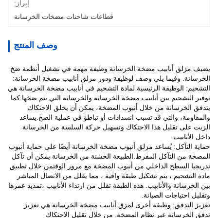
إبراز:
قطاعات شاحنات مضخات الخرسانة
وصف المنتج
يضيف مزلق أنابيب مضخة الخرسانة وظيفة مهمة في تشغيل أنظمة ضخ
الخرسانة. وفيما يلي وصف لوظيفة ودور مزلق أنابيب مضخة الخرسانة:
التشحيم: الوظيفة الرئيسية لمادة التشحيم في أنابيب مضخة الخرسانة هي
توفير التشحيم بين أنابيب مضخة الخرسانة والخرسانة التي يتم ضخها.كما
يتدفق الخرسانة من خلال أنبوب المضخة، يمكن أن يخلق الاحتكاك
والمقاومة، والتي قد تسبب انسدادات أو تباطؤ في عملية الضخ.يساعد
الزيت على تقليل هذا الاحتكاك وتسهيل حركة السلسة من الخرسانة
داخل الأنابيب.
حماية التآكل: يُساعد مزلق أنبوب مضخة الخرسانة أيضًا على حماية أنبوب
المضخة من التآكل المفرط.الطبيعة الخشنة من الخرسانة يمكن أن تآكل
تدريجيا السطح الداخلي من أنبوب المضخة مع مرور الوقتمن خلال تطبيق
مادة التشحيم ، يتم تشكيل طبقة واقية ، مما يقلل من الاتصال المباشر
بين الخرسانة والأنابيب. هذه الطبقة تقلل من ارتداء الأنابيب ،تمديد عمرها
وتقليل احتياجات الصيانة.
تعزيز التدفق: وظيفة أخرى لمزق أنابيب مضخة الخرسانة هي تعزيز
تدفق الخرسانة عبر نظام المضخة. من خلال تقليل الاحتكاك