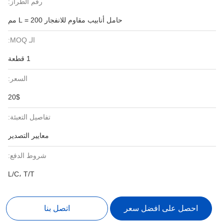
رقم الطراز:
حامل أنابيب مقاوم للانفجار L = 200 مم
الـ MOQ:
1 قطعة
السعر:
20$
تفاصيل التعبئة:
معايير التصدير
شروط الدفع:
L/C، T/T
احصل على افضل سعر
اتصل بنا