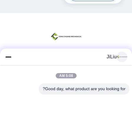
JiLiu
وسائل التواصل الاجتماعي
5:08 AM
اتصال سريع
Good day, what product are you looking for?
الهاتف
0086-18975137227
البريد الإلكتروني
tc18975137227@gmail.com