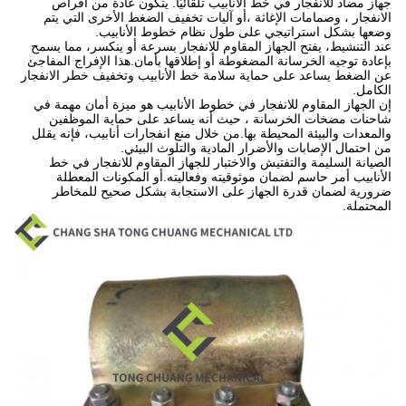
جهاز مضاد للانفجار في خط الأنابيب تلقائيًا. يتكون عادة من أقراص
الانفجار ، وصمامات الإغاثة ،أو آليات تخفيف الضغط الأخرى التي يتم
وضعها بشكل استراتيجي على طول نظام خطوط الأنابيب.
عند التنشيط، يفتح الجهاز المقاوم للانفجار بسرعة أو ينكسر، مما يسمح
بإعادة توجيه الخرسانة المضغوطة أو إطلاقها بأمان.هذا الإفراج المفاجئ
عن الضغط يساعد على حماية سلامة خط الأنابيب وتخفيف خطر الانفجار
الكامل.
إن الجهاز المقاوم للانفجار في خطوط الأنابيب هو ميزة أمان مهمة في
شاحنات مضخات الخرسانة ، حيث أنه يساعد على حماية الموظفين
والمعدات والبيئة المحيطة بها.من خلال منع انفجارات أنابيب، فإنه يقلل
من احتمال الإصابات والأضرار المادية والتلوث البيئي.
الصيانة السليمة والتفتيش والاختبار للجهاز المقاوم للانفجار في خط
الأنابيب أمر حاسم لضمان موثوقيته وفعاليته.أو المكونات المعطلة
ضرورية لضمان قدرة الجهاز على الاستجابة بشكل صحيح للمخاطر
المحتملة.