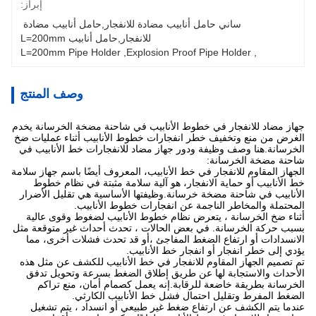
إبراز:
ساني حامل أنابيب مضادة للانفجار,حامل أنابيب مضادة 
للانفجار,حامل أنابيب L=200mm
L=200mm Pipe Holder
, 
Explosion Proof Pipe Holder
, 
وصف المنتج
جهاز مضاد للانفجار في خطوط الأنابيب في شاحنة مضخة الخرسانة يخدم
الغرض من منع وتخفيف خطر انفجارات خطوط الأنابيب أثناء عمليات ضخ
الخرسانة.هنا وصف وظيفة ودور جهاز مضاد للانفجارات خط الأنابيب في
شاحنة مضخة الخرسانة:
الجهاز المقاوم للانفجار في خط الأنابيب، المعروف أيضًا باسم جهاز سلامة
خط الأنابيب أو حماية الانفجار، هو آلية سلامة مثبتة في نظام خطوط
الأنابيب في شاحنة مضخة خرسانة.وظيفتها الأساسية هي تقليل الأضرار
المحتملة والمخاطر الناجمة عن انفجارات خطوط الأنابيب.
أثناء ضخ الخرسانة ، يتعرض نظام خطوط الأنابيب لضغوط وقوى عالية
بسبب حركة الخرسانة. في بعض الحالات ، تحدث أحداث غير متوقعة مثل
الانسدادات أو ارتفاع الضغط المفاجئ ،أو قد تحدث فشلات أخرى، مما
يؤدي إلى خطر انفجار أو انفجار خط الأنابيب.
تم تصميم الجهاز المقاوم للانفجار في خط الأنابيب للكشف عن مثل هذه
الأحداث والاستجابة لها عن طريق إطلاق الضغط بسرعة وتحويل تدفق
الخرسانة بطريقة خاضعة للرقابة.إنه يعمل كصمام أمان، منع تراكم
الضغط المفرط وتقليل احتمال فشل خط الأنابيب الكارثي.
عندما يتم الكشف عن ارتفاع ضغط غير طبيعي أو انسداد ، يتم تشغيل