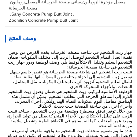
مفصل مؤخرة الزومليون,ساني مضخة الخرسانة المفصل,زومليون 
مضخة الخرسانة
, 
Sany Concrete Pump Butt Joint
, 
Zoomlion Concrete Pump Butt Joint
وصف المنتج
جهاز زيت التشحيم في شاحنة مضخة الخرسانة يخدم الغرض من توفير
نقطة اتصال لنظام التشحيم لتوصيل الزيت إلى مختلف المكونات ،ضمان
التشحيم السليم وتقليل الاحتكاكوفيما يلي وصف لوظيفة ودور جهاز زيت
التشحيم في شاحنة مضخة الخرسانة:
تثبيت زيت التشحيم في شاحنة مضخة الخرسانة هو عنصر حاسم يسهل
توصيل زيت التشحيم إلى أجزاء مختلفة من المعدات.انها بمثابة نقطة
اتصال لنظام التشحيم لتزويد الزيت لمختلف المكونات، مثل المحامل،
المعدات، والأجزاء المتحركة الأخرى.
الوظيفة الأساسية لتركيب زيت التشحيم هي ضمان وصول زيت التشحيم
اللازم إلى المناطق الحرجة التي تتطلب التشحيم. يمكن أن تشمل هذه
المناطق مفاصل البوم ،مكونات النظام الهيدروليكي، أجزاء المحرك،
وأجزاء أخرى من شاحنة المضخة حيث يحدث الاحتكاك.
من خلال توفير تدفق مسيطرة ومتسقة من زيت التشحيم ، يساعد تثبيت
الزيت على تقليل الاحتكاك بين الأجزاء المتحركة.يقلل من توليد الحرارة،
ويمدد عمر المعدات. كما أنه يساهم في الكفاءة العامة وتشغيل سلاسة
من شاحنة المضخة.
عادة ما يتم تصميم ملحقات زيت التشحيم مع واجهة ملفوفة أو سريعة
الاتصال التي تسمح بسهولة ربط ونزع نظام التشحيم.قد يكون لديه صمام