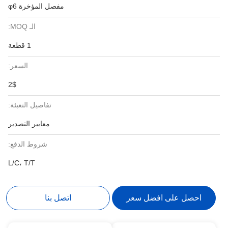
مفصل المؤخرة φ6
الـ MOQ:
1 قطعة
السعر:
2$
تفاصيل التعبئة:
معايير التصدير
شروط الدفع:
L/C، T/T
احصل على افضل سعر
اتصل بنا