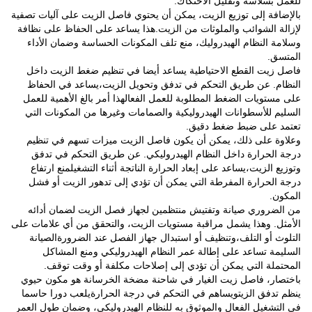
للعمل بسلاسة وتقليل الاحتكاك.
بالإضافة إلى توزيع الزيت، يمكن أن يحتوي فاصل الزيت على آليات تصفية
لإزالة الشوائب والملوثات من الزيت.هذا يساعد على الحفاظ على نظافة
وسلامة النظام الهيدروليك، منع تلف المكونات الحساسة وضمان الأداء
المتسق.
فاصل زيت القطع الاحتياطية يساعد أيضا في تنظيم ضغط الزيت داخل
النظام. عن طريق التحكم في تدفق وتحويل الزيت،يساعد في الحفاظ
على مستويات الضغط المطلوبة للعمل الفعالهذا أمر بالغ الأهمية للعمل
السليم للأسطوانات الهيدروليكية والصمامات وغيرها من المكونات التي
تعتمد على ضبط ضغط دقيق.
وعلاوة على ذلك، يمكن أن يكون فاصل الزيت ميزات تسهم في تنظيم
درجة الحرارة داخل النظام الهيدروليكي. عن طريق التحكم في تدفق
وتوزيع الزيت،يساعد على إبعاد الحرارة الناتجة أثناء التشغيلمنع ارتفاع
درجة الحرارة المفرطة التي يمكن أن تؤدي إلى تدهور الزيت أو فشل
المكون.
من الضروري صيانة وتفتيش منتظمين لجهاز فصل الزيت لضمان أدائه
الأمثل. وهذا يشمل مراقبة مستويات الزيت، والتحقق من أي علامات على
التلوث أو التلف،وتنظيف أو استبدال جهاز الفصل عند الضرورةالصيانة
السليمة تساعد على إطالة عمر النظام الهيدروليكي ومنع المشاكل
المحتملة التي يمكن أن تؤدي إلى إصلاحات مكلفة أو وقت توقف.
باختصار، فاصل زيت الغيار في شاحنة مضخة الخرسانة هو مكون حيوي
ينظم تدفق الزيتويساهم في التحكم في درجة الحرارةيلعب دورا حاسما
في التشغيل الفعال والموثوق به للنظام الهيدروليكي، وضمان طول العمر