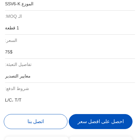
الموزع SSV6-K
الـ MOQ:
1 قطعة
السعر:
75$
تفاصيل التعبئة:
معايير التصدير
شروط الدفع:
L/C، T/T
احصل على افضل سعر
اتصل بنا