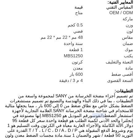
المعايير الفنية:
المقياس التقني
قيمة
OEM / ODM
متاح
ماركة
وزن
0.5 كجم
لون
فضي
مقاس
48 مم * 22 مم * 22 مم
ضمان
سنة واحدة
موك
1 قطعة
يكتب
MBS1250
التعبئة والتغليف
كرتون
مادة
معدن
أقصى ضغط
600 بار
السعة القصوى
4 م 3 / دقيقة
التطبيقات:
تم تصميم أجزاء مضخة الخرسانة من SANY لمجموعة واسعة من
التطبيقات ، بما في ذلك البناء والهندسة والتصنيع.تم تصميم مستشعرات
الضغط بشكل خاص مع نطاق ضغط من 0 إلى 600 بار ، مما يجعلها مثالية
للاستخدام في شاحنة مضخة الخرسانة SANY.العلامة التجارية لأجهزة
استشعار الضغط
دانفوس
ورقم الموديل هو MBS1250.إنها مصنوعة في
إنجلترا والحد الأدنى لكمية الطلب هو قطعة واحدة.سعر كل قطعة 95
دولار.الآلة الكاملة والأجزاء العارية معبأة في الكرتون.وقت التسليم هو 1
يوم وشروط الدفع المقبولة هي T / T ، L / C ، D / A ، D / P.القدرة على
التوريد 50 قطعة / شهر والضمان 1 سنة.مادة مجسات الضغط معدن ولون