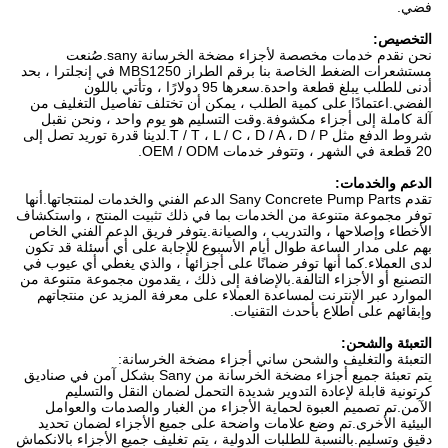
فضي.
التخصيص:
نحن نقدم خدمات مخصصة لأجزاء مضخة الخرسانة sany.صُنعت
مستشعرات الضغط الخاصة بنا برقم الطراز MBS1250 في إنجلترا ، بحد
أدنى للطلب يبلغ قطعة واحدة.سعرها 95 دولارًا ، وتأتي باللون
الفضي.اعتمادًا على كمية الطلب ، يمكن أن تختلف تفاصيل التغليف من
آلة كاملة إلى أجزاء مكشوفة.وقت التسليم هو يوم واحد ، ونحن نقبل
شروط الدفع مثل T / T ، L / C ، D / A ، D / P.لدينا قدرة توريد تصل إلى
20 قطعة في الشهر ، وتتوفر خدمات OEM / ODM.
الدعم والخدمات:
تقدم Sany Concrete Pump Parts الدعم الفني والخدمات لمنتجاتها.أنها
توفر مجموعة متنوعة من الخدمات بما في ذلك تثبيت المنتج ، واستكشاف
الأخطاء وإصلاحها ، والتدريب ، والصيانة.يتوفر فريق الدعم الفني الخاص
بهم على مدار الساعة طوال أيام الأسبوع للإجابة على أي أسئلة قد تكون
لدى العملاء.كما أنها توفر ضمانًا على أجزائها ، والذي يغطي أي عيوب في
التصنيع أو الأجزاء التالفة.بالإضافة إلى ذلك ، يقدمون مجموعة متنوعة من
الموارد عبر الإنترنت لمساعدة العملاء على معرفة المزيد عن منتجاتهم
وإبقائهم على اطلاع بأحدث التقنيات.
التعبئة والشحن:
التعبئة والتغليف والشحن ساني أجزاء مضخة الخرسانة:
يتم تعبئة جميع أجزاء مضخة الخرسانة من Sany بشكل آمن في صناديق
كرتونية قابلة لإعادة التدوير شديدة التحمل لضمان النقل والتسليم
الآمن.تم تصميم العبوة لحماية الأجزاء من الغبار والصدمات والعوامل
البيئية الأخرى.تم وضع علامات واضحة على جميع الأجزاء لضمان تحديد
دقيق وتسليم.بالنسبة للطلبات الدولية ، يتم تغليف جميع الأجزاء بالانكماش