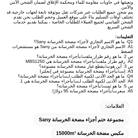
وتعبئتها في حاويات مقاومة للماء ومحكمة الإغلاق لضمان الشحن الآمن
والآمن.
يتم شحن جميع الطلبات عبر شركات نقل موثوقة تابعة لجهات خارجية.قد
تختلف أوقات التسليم بناءً على موقع العميل وحجم الطلب.نحن نقدم
الشحن القياسي لجميع العملاء.للطلبات الخاصة ، يمكننا تقديم خدمات
الشحن السريع.
التعليمات:
Q1: ما هو الاسم التجاري لأجزاء مضخة الخرسانة Sany؟
A1: الاسم التجاري لأجزاء مضخة الخرسانة من Sany هو مستشعرات
الضغط.
س 2: ما هو رقم طراز ملف
ساني
أجزاء مضخة الخرسانة؟
A2: رقم طراز ملف
ساني
أجزاء مضخة الخرسانة هي MBS1250
س 3: أين هو
ساني
قطع غيار مضخة الخرسانة مصنوعة؟
A3: إن
ساني
أجزاء مضخة الخرسانة مصنوعة في إنجلترا
Q4: ما هو الحد الأدنى لكمية الطلب لـ
ساني
أجزاء مضخة الخرسانة؟
A4: الحد الأدنى لكمية الطلب لـ
ساني
أجزاء مضخة الخرسانة هي 1.
س 5: ما هو ثمن
ساني
أجزاء مضخة الخرسانة؟
A5: سعر
ساني
أجزاء مضخة الخرسانة 95 دولارًا.
العلامات:
مجموعة ختم أجزاء مضخة الخرسانة Sany
مكبس مضخة الخرسانة 15000m³