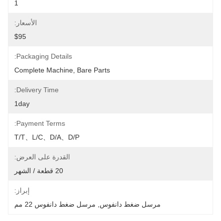
1
الأسعار:
$95
Packaging Details:
Complete Machine, Bare Parts
Delivery Time:
1day
Payment Terms:
T/T、L/C、D/A、D/P
القدرة على العرض:
20 قطعة / الشهر
إبراز:
مرسل ضغط دانفوس
, 
مرسل ضغط دانفوس 22 مم