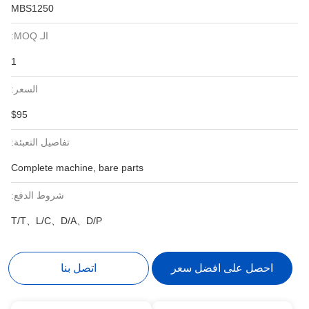
MBS1250
الـ MOQ:
1
السعر:
$95
تفاصيل التعبئة:
Complete machine, bare parts
شروط الدفع:
T/T、L/C、D/A、D/P
احصل على افضل سعر
اتصل بنا