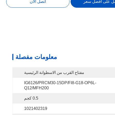
ل على افضل سعر
اتصل الآن
معلومات مفصلة
مفتاح القرب من الاسطوانة الرئيسية
IG6126/PRCM30-15DP/FI8-G18-OP6L-
Q12/MFH200
0.5 كجم
1021402319