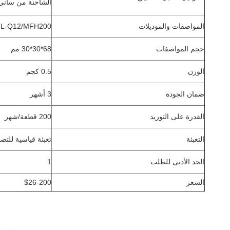
الشاحنة من ساني
المواصفات والموديلات
6L-Q12/MFH200
حجم المواصفات
68*30*30 مم
الوزن
0.5 كجم
ضمان الجودة
3 أشهر
القدرة على التوريد
200 قطعة/شهر
التعبئة
تعبئة قياسية للتصدير 68*30*
الحد الأدنى للطلب
1
السعر
$26-200