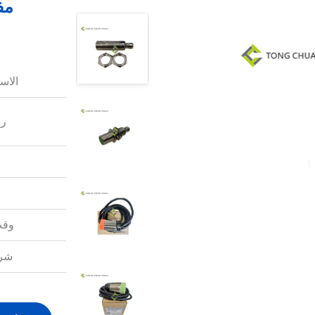
مف
الاس
رق
وقت
شرو