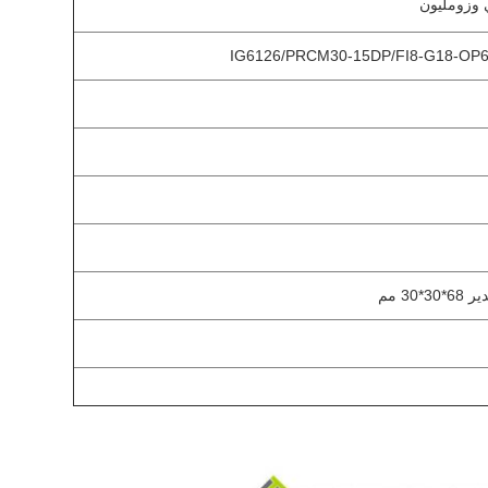
 وزومليون
IG6126/PRCM30-15DP/FI8-G18-OP
30 مم