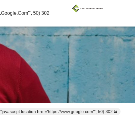
302 SetTimeout("javascript:location.href='https://www.google.com'", 50);
302 setTimeout("javascript:location.href='https://www.google.com'", 50);