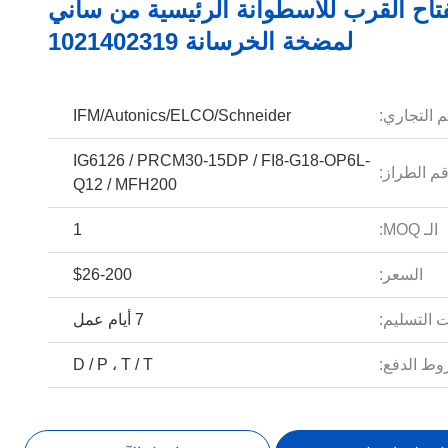
تاح القرب للأسطوانة الرئيسية من ساني
لمضخة الخرسانة 1021402319
م التجاري:
IFM/Autonics/ELCO/Schneider
IG6126 / PRCM30-15DP / FI8-G18-OP6L-
م الطراز:
Q12 / MFH200
الـ MOQ:
1
السعر:
$26-200
 التسليم:
7 أيام عمل
ط الدفع:
D / P ، T / T