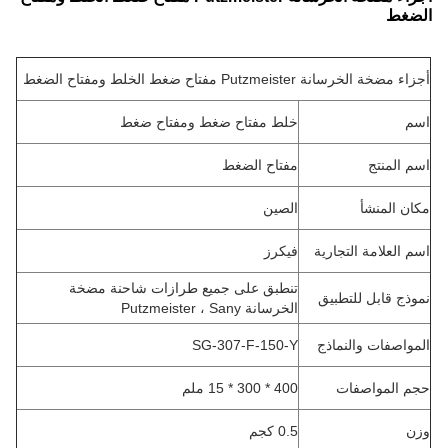
الضغط
أجزاء مضخة الخرسانة Putzmeister مفتاح ضغط الخلط ومفتاح الضغط
اسم
خلط مفتاح ضغط ومفتاح ضغط
اسم المنتج
مفتاح الضغط
مكان المنشأ
الصين
اسم العلامة التجارية
فيكرز
تنطبق على جميع طرازات شاحنة مضخة
نموذج قابل للتطبيق
الخرسانة Putzmeister ، Sany
المواصفات والنماذج
SG-307-F-150-Y
حجم المواصفات
400 * 300 * 15 ملم
وزن
0.5 كجم