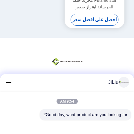
Putzmeister محرك خلط
الخرسانة اهتزاز صغير
هيدروليكي لمضخة الخرسانة
احصل على افضل سعر
JiLiu
وسائل التواصل الاجتماعي
9:54 AM
اتصال سريع
Good day, what product are you looking for?
الهاتف
0086-18975137227