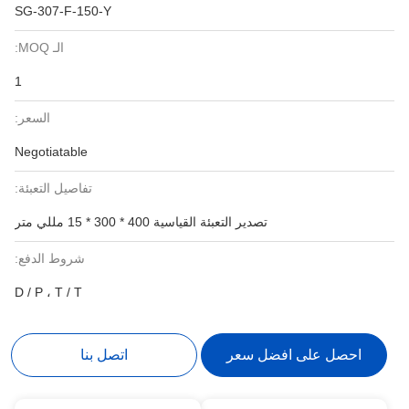
SG-307-F-150-Y
الـ MOQ:
1
السعر:
Negotiatable
تفاصيل التعبئة:
تصدير التعبئة القياسية 400 * 300 * 15 مللي متر
شروط الدفع:
D / P ، T / T
احصل على افضل سعر
اتصل بنا