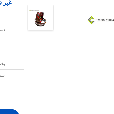
الاس
وقت
شرو