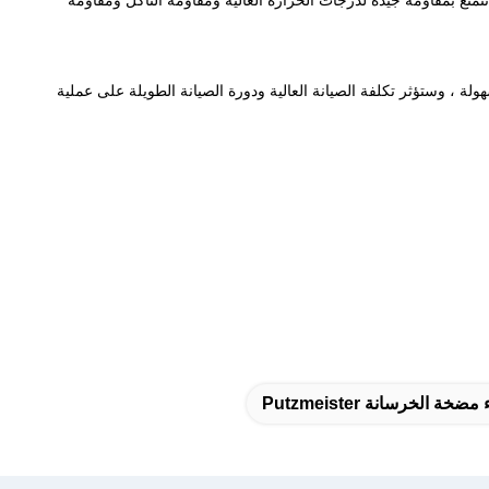
امة وأسطوانات الضخ محكمة الغلق بواسطة شركة باركر الأمريكية أو SKF من SKF السويدية ، والتي تتمتع بمقاومة جيدة لدرجات الحرارة العالية ومقاومة التآكل ومقاومة
ة ، وستؤثر تكلفة الصيانة العالية ودورة الصيانة الطويلة على عملية
ضخة الخرسانة Putzmeister