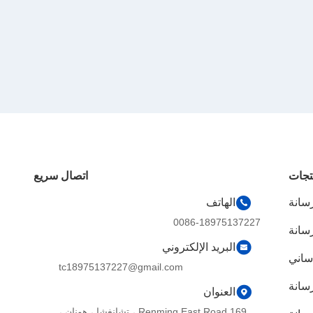
تجات
اتصال سريع
سانة
الهاتف
0086-18975137227
سانة
البريد الإلكتروني
ساني
tc18975137227@gmail.com
سانة
العنوان
169 Renming East Road ، تشانغشا ، هونان ،