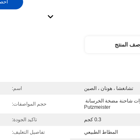
احص
صف المنتج
تشانغشا ، هونان ، الصين
اسم:
تنطبق على جميع طرازات شاحنة مضخة الخرسانة 
حجم المواصفات:
Putzmeister
0.3 كجم
تاكيد الجودة:
المطاط الطبيعي
تفاصيل التغليف: