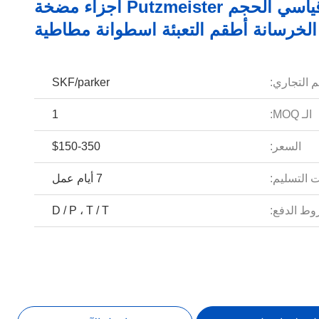
غير قياسي الحجم Putzmeister أجزاء مضخة
الخرسانة أطقم التعبئة اسطوانة مطاطية
م التجاري:
SKF/parker
الـ MOQ:
1
السعر:
$150-350
 التسليم:
7 أيام عمل
ط الدفع:
D / P ، T / T