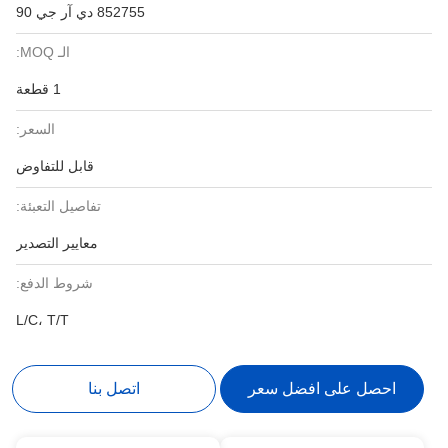
852755 دي آر جي 90
الـ MOQ:
1 قطعة
السعر:
قابل للتفاوض
تفاصيل التعبئة:
معايير التصدير
شروط الدفع:
L/C، T/T
احصل على افضل سعر
اتصل بنا