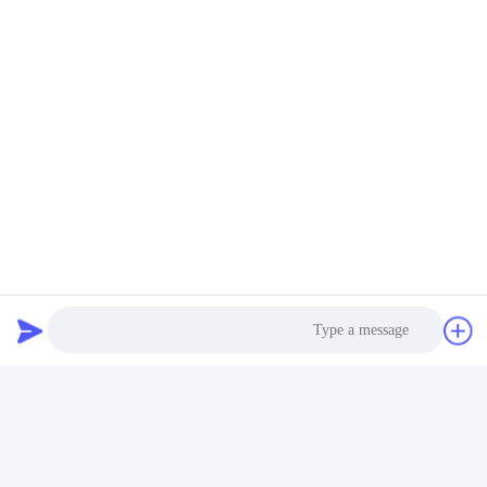
مضخة الخرسانة Zoomlion
مضخة الخرسانة Zoomlion
صمام الكهربائي المزدوج 334D-
ضغط مزدوج الصمام الكهربائي
015-02 1010302328
احصل على افضل سعر
احصل على افضل سعر
Photo