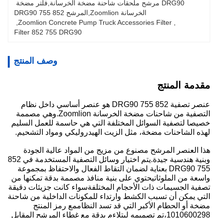
DRG90 مرشح ملحقات شاحنة مضخة الخرسانة,فلتر مضخة 
الخرسانة Zoomlion,المرشح 852 755 DRG90
, 
Zoomlion Concrete Pump Truck Accessories Filter
, 
Filter 852 755 DRG90
وصف المنتج
مقدمة المنتج
عنصر تصفية 852 755 DRG90 هو عنصر أساسي داخل نظام
التصفية من شاحنات مضخة الخرسانة Zoomlion.وهي مصممة
خصيصا لتصفية السوائل المختلفة التي هي حاسمة للعمل السليم
لهذه الشاحنات مضخة، مثل الزيت الهيدروليكي ومواد التشحيم.
هذا العنصر المرشح مصنوع من مزيج من المواد عالية الجودة
وبنية هندسية جيدة.يتم اختيار وسائل التصفية المستخدمة في 852
755 DRG90 بعناية لضمان التقاط الفعال والاحتفاظ بمجموعة
واسعة من الملوثاتيحتوي على بنية منافذ مصممة بدقة تمكنها من
تصفية الجسيمات ذات الأحجام المختلفةسواء كانت جزيئات دقيقة
التي يمكن أن تسبب الكشط وارتداء للمكونات الداخلية من شاحنة
مضخة أو الحطام الأكبر التي قد تسد النظاممع رمز المنتج
1010600298،تم تصميمه ليتلاءم بدقة مع غطاء المرشح المقابل