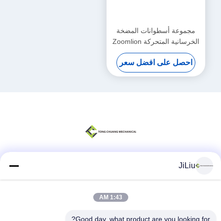
مجموعة أسطوانات المضخة
الخرسانية المتحركة Zoomlion
(يسار) F9000 (مقعد السائق
احصل على افضل سعر
الأمامي)
000190201A0200000
JiLiu
وسائل التواصل الاجتماعي
1:43 AM
اتصال سريع
Good day, what product are you looking for?