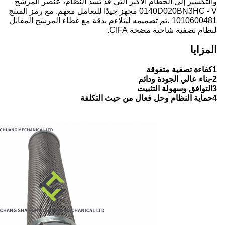
والتكسير إلى الحطام الأكبر التي قد تسد النظام، عنصر المرشح
0140D020BN3HC - V مجهز جيدًا للتعامل معهم. مع رمز المنتج
1010600481 ،تم تصميمه ليتلاءم بدقة مع غطاء المرشح المقابل
لنظام تصفية شاحنة مضخة CIFA.
المزايا
1كفاءة تصفية متفوقة
2-بناء عالي الجودة ودائم
3التوافق وسهولة التثبيت
4حماية النظام وحل فعال من حيث التكلفة