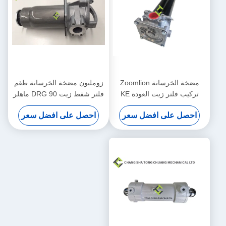
مضخة الخرسانة Zoomlion
زومليون مضخة الخرسانة طقم
تركيب فلتر زيت العودة KE
فلتر شفط زيت DRG 90 ماهلر
2884+KE 2883 1010600428
الأصلي 1010600452
احصل على افضل سعر
احصل على افضل سعر