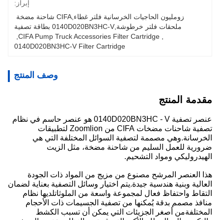
إبراز:
زومليون الحاجيات الخرسانية فلتر غطاء,CIFA شاحنة مضخة 
ملحقات فلتر خرطوشة,0140D020BN3HC-V بطاقة تصفية
, 
CIFA Pump Truck Accessories Filter Cartridge
, 
0140D020BN3HC-V Filter Cartridge
وصف المنتج
مقدمة المنتج
عنصر تصفية 0140D020BN3HC - V هو عنصر حاسم في نظام
تصفية شاحنات مضخات CIFA من Zoomlion لتطبيقات
الخرسانة.وهي مصممة لتصفية السوائل المختلفة التي هي
ضرورية للعمل السليم من شاحنة مضخة، مثل الزيت
الهيدروليكي ومواد التشحيم.
هذا العنصر المرشح مصنوع من مزيج من المواد ذات الجودة
العالية وبنية هندسية جيدة.يتم اختيار وسائل التصفية بعناية لضمان
التقاط واحتفاظ فعال لمجموعة واسعة من الملوثاتلديها نظام
منافذ مصمم بدقة يُمكنها من تصفية الجسيمات ذات الأحجام
المختلفةمن أصغر الجزيئات التي يمكن أن تسبب الكشط