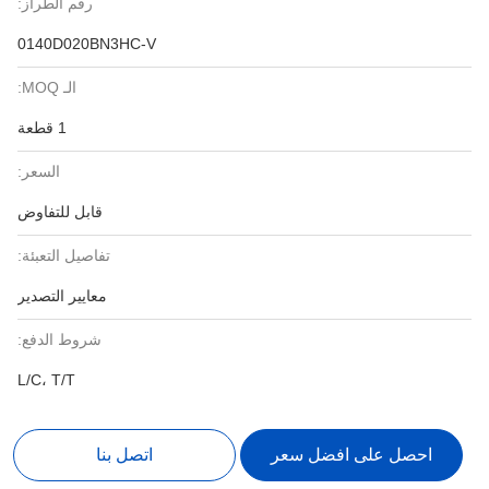
رقم الطراز:
0140D020BN3HC-V
الـ MOQ:
1 قطعة
السعر:
قابل للتفاوض
تفاصيل التعبئة:
معايير التصدير
شروط الدفع:
L/C، T/T
احصل على افضل سعر
اتصل بنا