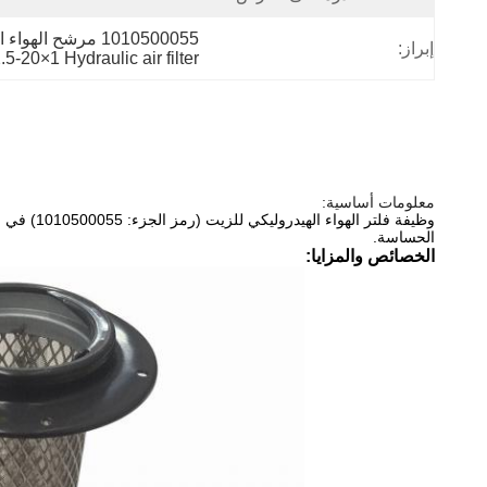
1010500055 مرشح الهواء الهيدروليكي,QUQ2.5-20 × 1 مرشح الهواء الهيدروليكي,مضخة الخرسانة Zoomlion فلتر الهواء الهيدروليكي
إبراز:
-20×1 Hydraulic air filter
معلومات أساسية:
وظيفة فل
الحساسة.
الخصائص والمزايا: