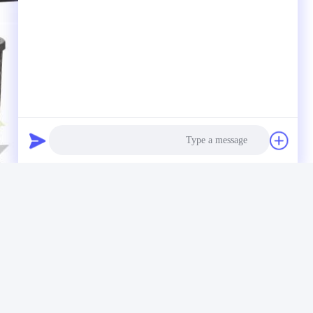
Photo
Video Call
Audio Call