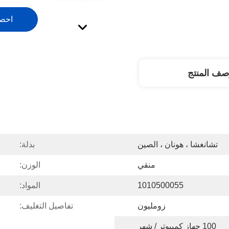
احص
صف المنتج
تشانغشا ، هونان ، الصين
بدلة:
منقي
الوزن:
1010500055
المواد:
زومليون
تفاصيل التغليف:
100 جهاز كمبيوتر / شهر