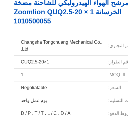
رشح الهواء الهيدروليكي للشاحنة مضخة
الخرسانة Zoomlion QUQ2.5-20 × 1
1010500055
Changsha Tongchuang Mechanical Co.,
م التجاري:
Ltd.
م الطراز:
QUQ2.5-20×1
الـ MOQ:
1
السعر:
Negotiatable
 التسليم:
يوم عمل واحد
ط الدفع:
D / P ، T / T ، L / C ، D / A