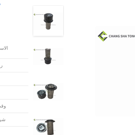
م
الاس
رق
وقت
شرو