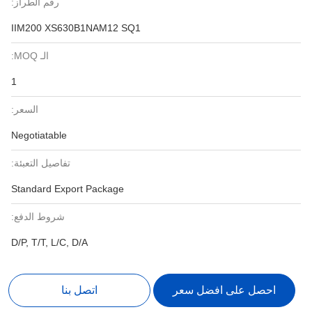
رقم الطراز:
IIM200 XS630B1NAM12 SQ1
الـ MOQ:
1
السعر:
Negotiatable
تفاصيل التعبئة:
Standard Export Package
شروط الدفع:
D/P, T/T, L/C, D/A
احصل على افضل سعر
اتصل بنا