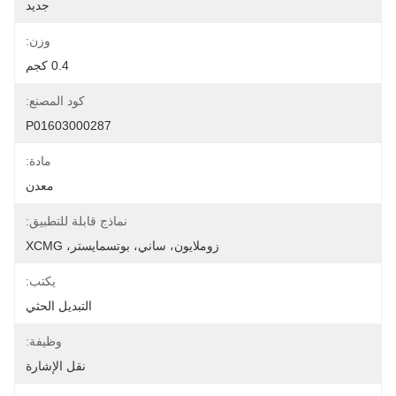
جديد
وزن:
0.4 كجم
كود المصنع:
P01603000287
مادة:
معدن
نماذج قابلة للتطبيق:
زوملايون، ساني، بوتسمايستر، XCMG
يكتب:
التبديل الحثي
وظيفة:
نقل الإشارة