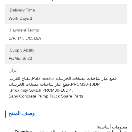
Delivery Time:
1 Work Days
Payment Terms:
D/P, T/T, L/C, D/A
Supply Ability:
20 Pc/month
إبراز:
قطع غيار شاحنات مضخات الخرسانة Putzmeister,مفتاح القرب 
PRCM30-10DP,قطع غيار شاحنات مضخات الخرسانة
, 
Proximity Switch PRCM30-10DP
, 
Sany Concrete Pump Truck Spare Parts
وصف المنتج
معلومات أساسية:
تتمثل وظيفة مستشعر القرب في مضخات الخرسانة من Zoomlion و