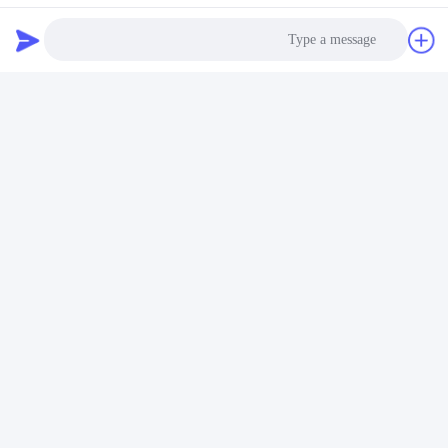
Photo
Video Call
Audio Call