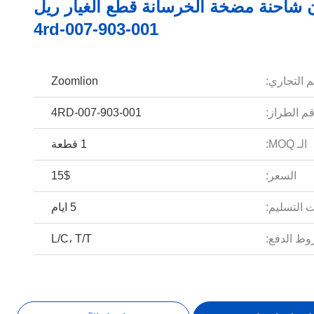
 شاحنة مضخة الخرسانة قطع الغيار ريل
4rd-007-903-001
م التجاري:
Zoomlion
م الطراز:
4RD-007-903-001
الـ MOQ:
1 قطعة
السعر:
15$
 التسليم:
5 ايام
ط الدفع:
L/C، T/T