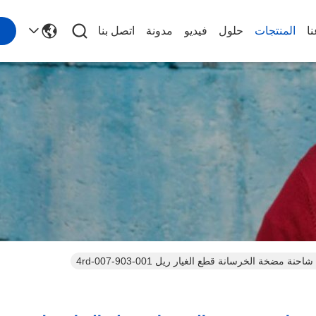
ا
المنتجات
حلول
فيديو
مدونة
اتصل بنا
حنة مضخة الخرسانة قطع الغيار ريل 4rd-007-903-001