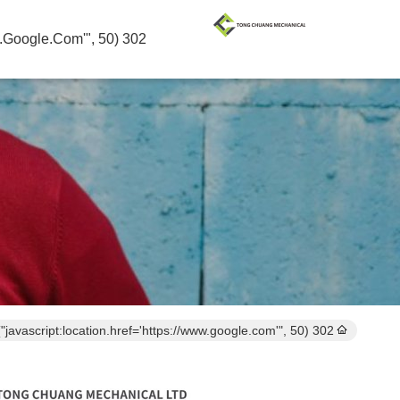
302 SetTimeout("javascript:location.href='https://www.google.com'", 50);
302 setTimeout("javascript:location.href='https://www.google.com'", 50);