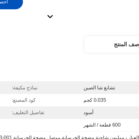
احص
صف المنتج
تشانغ شا الصين
نماذج مكيفة:
0.035 كجم
كود المصنع:
أسود
تفاصيل التغليف:
600 قطعة / الشهر