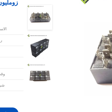
زومليون
الاس
رق
وقت
شرو