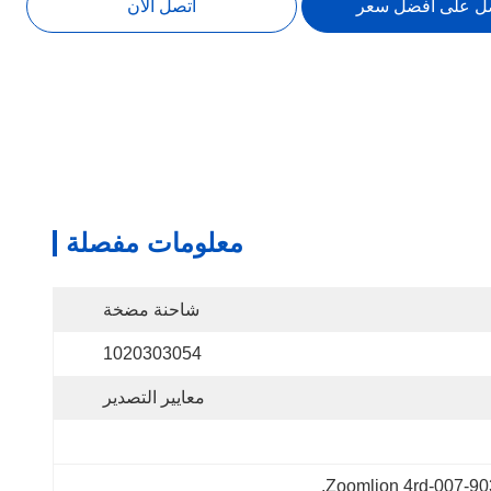
ل على افضل سعر
اتصل الآن
معلومات مفصلة
شاحنة مضخة
1020303054
معايير التصدير
, 