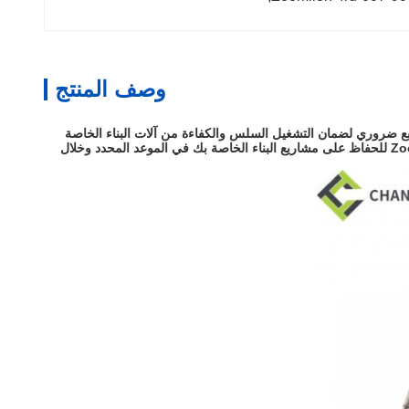
وصف المنتج
ت مضخة الخرسانة.هذا التتابع ضروري لضمان التشغيل السلس والكفاءة من آلات البناء الخاصة
بكمصنوعة من مواد متينة، هذا الجزء الغياري مبني ليتحمل صعوبات أعمال البناء الثقيلةتقليل تكاليف الصيانةالثقة في موثوقية وأداء قطع الغيار Zoomlion للحفاظ على مشاريع البناء الخاصة بك في الموعد المحدد وخلال