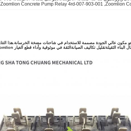
Zoomlion Concrete Pump Relay 4rd-007-903-001
, 
Zoomlion Co
مليون مضخة الخرسانة شاحنة قطع الغيار رله 4RD-007-903-001 هو مكون عالي الجودة مصممة للاستخدام في شاحنا