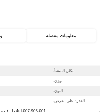
معلومات مفصلة
و
مكان المنشأ:
الوزن:
اللون:
القدرة على العرض:
4rd-007-903-001 رله قطع الغيار,زومليون شاحنة مضخة الخرسانة,موصل مضخة الخرسانة Zoomlion 4rd-007-903-001