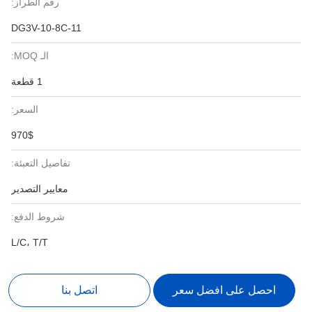
رقم الطراز:
DG3V-10-8C-11
الـ MOQ:
1 قطعة
السعر:
970$
تفاصيل التعبئة:
معايير التصدير
شروط الدفع:
L/C، T/T
احصل على افضل سعر
اتصل بنا