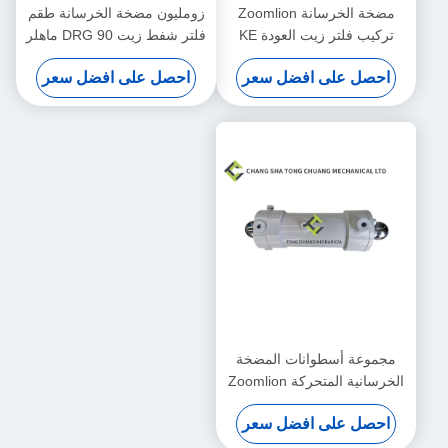
مضخة الخرسانة Zoomlion
زومليون مضخة الخرسانة طقم
تركيب فلتر زيت العودة KE
فلتر شفط زيت DRG 90 ماهلر
2884+KE 2883 1010600428
الأصلي 1010600452
احصل على افضل سعر
احصل على افضل سعر
مجموعة أسطوانات المضخة
الخرسانية المتحركة Zoomlion
(يسار) F9000 (مقعد السائق
احصل على افضل سعر
الأمامي)
000190201A0200000