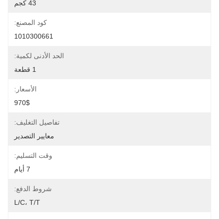
43 كجم
كود المصنع:
1010300661
الحد الأدنى لكمية:
1 قطعة
الأسعار:
970$
تفاصيل التغليف:
معايير التصدير
وقت التسليم:
7 أيام
شروط الدفع:
L/C، T/T