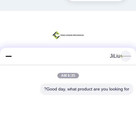
JiLiu
وسائل التواصل الاجتماعي
6:35 AM
اتصال سريع
Good day, what product are you looking for?
الهاتف
0086-18975137227
البريد الإلكتروني
tc18975137227@gmail.com