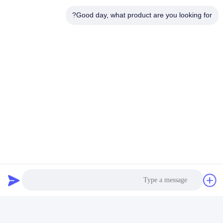
Good day, what product are you looking for?
مضخة الخرسانة Zoomlion
زومليون مضخة الخرسانة طقم
تركيب فلتر زيت العودة KE
فلتر شفط زيت DRG 90 ماهلر
2884+KE 2883 1010600428
الأصلي 1010600452
احصل على افضل سعر
احصل على افضل سعر