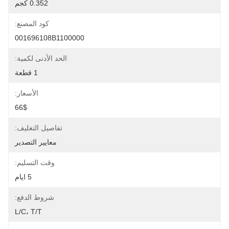
0.352 كجم
كود المصنع:
001696108B1100000
الحد الأدنى لكمية:
1 قطعة
الأسعار:
66$
تفاصيل التغليف:
معايير التصدير
وقت التسليم:
5 ايام
شروط الدفع:
L/C، T/T