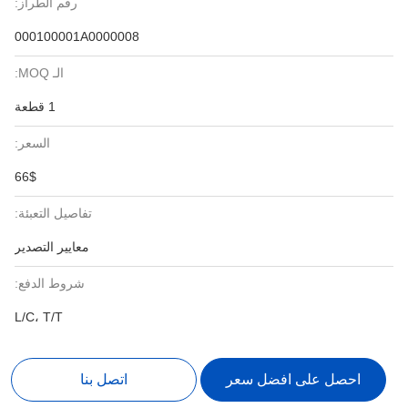
رقم الطراز:
000100001A0000008
الـ MOQ:
1 قطعة
السعر:
66$
تفاصيل التعبئة:
معايير التصدير
شروط الدفع:
L/C، T/T
احصل على افضل سعر
اتصل بنا