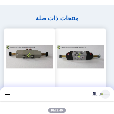
منتجات ذات صلة
مضخة الخرسانة Zoomlion
مضخة الخرسانة Zoomlion
JiLiu
صمام الكهربائي المزدوج 334D-
ضغط مزدوج الصمام الكهربائي
015-02 1010302328
احصل على افضل سعر
احصل على افضل سعر
2:49 PM