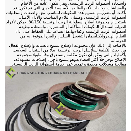
واستعادة أسطوانة الزيت الرئيسية. وهي تتكون عادة من الأختام
والغشاشات وحلقات O ،والعناصر الأساسية الأخرى التي قد تكون قد
تآكلت أو تضررتتم تصميم هذه المكونات لتتناسب مع مواصفات ومتطلبات
أسطوانة الزيت الرئيسية، وضمان التلاءم المناسب والأداء الأمثل.
باستخدام مجموعة إصلاح أسطوانة الزيت الرئيسية 80/150، يمكن لأفراد
الصيانة استبدال المكونات المتآكلة أو المتضررة، واستعادة وظيفة
أسطوانة الزيت الرئيسية وكفاءتها.هذا يساعد على الحفاظ على أداء
النظام الهيدروليكيلضمان التشغيل السلس والضخ الموثوق به من
الخرسانة.
بالإضافة إلى ذلك، فإن مجموعة الإصلاح تسمح بالصيانة والإصلاح الفعال
من حيث التكلفة لسلاسل الزيت الرئيسية. بدلا من استبدال السلاسل
بأكملها، والتي يمكن أن تكون مكلفة وتستغرق وقتا طويلا،مجموعة
الإصلاح توفر حلاً أكثر اقتصاديةوهو يسمح بإجراء إصلاحات مستهدفة،
معالجة مشكلات محددة و تمديد عمر خدمة أسطوانة الزيت الرئيسية.