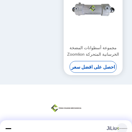
مجموعة أسطوانات المضخة
الخرسانية المتحركة Zoomlion
(يسار) F9000 (مقعد السائق
احصل على افضل سعر
الأمامي)
000190201A0200000
JiLiu