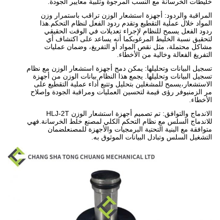
خليطات الخرسانة مع النسب المرجوة وتلبية معايير الجودة.
المراقبة والردود: أجهزة استشعار الوزن تراقب باستمرار وزن
المواد خلال عملية التقطيع وتقدم ردود الفعل لنظام التحكم.هذا
ردود الفعل يسمح للنظام لإجراء تعديلات في الوقت الحقيقي
لتحقيق نسبة الخليط المرغوبكما أنه يساعد على اكتشاف أي
مشاكل محتملة، مثل نقص المواد أو التفريغ، وضمان عمليات
التفريغ الفعالة وخالية من الأخطاء.
تسجيل البيانات وتحليلها: يمكن دمج أجهزة استشعار الوزن مع نظام
تسجيل البيانات وتحليلها. يجمع هذا النظام بيانات الوزن من أجهزة
الاستشعار،يسمح للمشغلين بتحليل وتتبع أداء عملية التقطيع على
مر الزمنيوفر رؤى قيمة لتحسين العمليات ومراقبة الجودة وإصلاح
الأخطاء.
الاندماج والتوافق: تم تصميم أجهزة استشعار الوزن HLJ-2T
للاندماج السلس مع نظام التحكم الكلي لمصنع خلط الخرسانة.فهي
متوافقة مع البنية التحتية البرمجيات والأجهزة للمصنعلضمان
التشغيل السلس وتبادل البيانات الموثوق به.