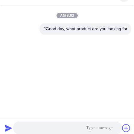
وسائل التواصل الاجتماعي
8:02 AM
اتصال سريع
Good day, what product are you looking for?
الهاتف
0086-18975137227
البريد الإلكتروني
tc18975137227@gmail.com
العنوان
169 Renming East Road ، تشانغشا ، هونان ، الصين
سياسة الخصوصية
|
خريطة الموقع
الصين جيدة الجودة قطع غيار مضخة الخرسانة المورد. حقوق الطبع
والنشر © 2022-2026 Changsha Tongchuang Mechanical Co., Ltd.
. الجميع الحقوق محفوظة.