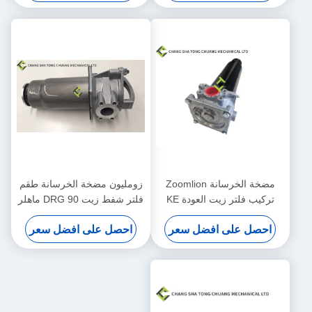
مضخة الخرسانة Zoomlion
زومليون مضخة الخرسانة طقم
تركيب فلتر زيت العودة KE
فلتر شفط زيت DRG 90 ماهلر
2884+KE 2883 1010600428
الأصلي 1010600452
احصل على افضل سعر
احصل على افضل سعر