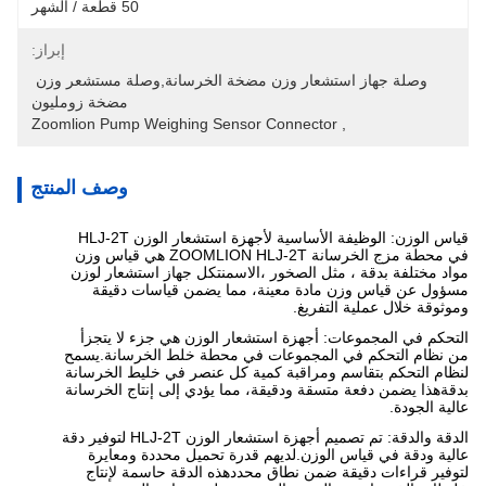
50 قطعة / الشهر
إبراز:
وصلة جهاز استشعار وزن مضخة الخرسانة,وصلة مستشعر وزن 
مضخة زومليون
Zoomlion Pump Weighing Sensor Connector
, 
وصف المنتج
قياس الوزن: الوظيفة الأساسية لأجهزة استشعار الوزن HLJ-2T
في محطة مزج الخرسانة ZOOMLION HLJ-2T هي قياس وزن
مواد مختلفة بدقة ، مثل الصخور ،الاسمنتكل جهاز استشعار لوزن
مسؤول عن قياس وزن مادة معينة، مما يضمن قياسات دقيقة
وموثوقة خلال عملية التفريغ.
التحكم في المجموعات: أجهزة استشعار الوزن هي جزء لا يتجزأ
من نظام التحكم في المجموعات في محطة خلط الخرسانة.يسمح
لنظام التحكم بتقاسم ومراقبة كمية كل عنصر في خليط الخرسانة
بدقةهذا يضمن دفعة متسقة ودقيقة، مما يؤدي إلى إنتاج الخرسانة
عالية الجودة.
الدقة والدقة: تم تصميم أجهزة استشعار الوزن HLJ-2T لتوفير دقة
عالية ودقة في قياس الوزن.لديهم قدرة تحميل محددة ومعايرة
لتوفير قراءات دقيقة ضمن نطاق محددهذه الدقة حاسمة لإنتاج