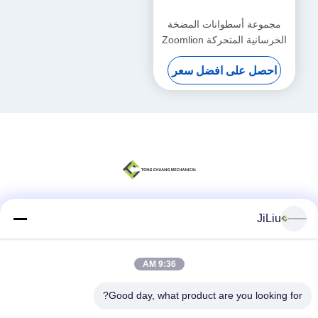
مجموعة أسطوانات المضخة
الخرسانية المتحركة Zoomlion
(يسار) F9000 (مقعد السائق
احصل على افضل سعر
الأمامي)
000190201A0200000
JiLiu
وسائل التواصل الاجتماعي
9:36 AM
اتصال سريع
Good day, what product are you looking for?
الهاتف