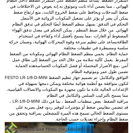
استقرار الضغط: يساعد منظم الضغط على استقرار الضغط داخل النظام
الهوائي ، مما يضمن أداء ثابت وموثوق به.إنه يعوض عن الاختلافات في
ضغط المدخلات ويحافظ على ضغط الخروج الثابت، منع ارتفاع ضغط
يمكن أن يضر أو يؤثر على تشغيل المكونات الروائية في الأسفل.
التحكم في التدفق: يسهل منظم الضغط أيضًا التحكم في تدفق النظام
الهوائي. من خلال ضبط المنظم ، يمكن التحكم في معدل تدفق الهواء
المضغوط أو الغازات ،مما يسمح بأفضل أداء وكفاءة في استخدام
الطاقةيساعد على تنظيم سرعة وقوة المحركات الهوائية، وضمان حركة
سلسة ومسيطرة في تطبيقات مختلفة.
حماية النظام: يحمي منظم الضغط النظام الهوائي ومكوناته من الضغط
المفرط. يعمل كآلية سلامة من خلال الحد من الضغط إلى نطاق عمل
آمن ،منع الأضرار المحتملة أو فشل المكونات الحساسةهذه الحماية
تضمن طول عمر وموثوقية النظام.
التوافق والتكامل: تم تصميم جهاز تنظيم الضغط FESTO LR-1/8-D-MINI
لتكون متوافقة مع أنظمة هوائية مختلفة ويمكن دمجها بسهولة في
الإعدادات الحالية.عادة ما تكون مجهزة مع المكونات والاتصالات القياسية،
مما يسمح بالتركيب السلس والتكامل في النظام.
مراقبة الضغط: بعض منظمات الضغط ، بما في ذلك LR-1/8-D-MINI ،
قد تتضمن مقاييس ضغط أو مؤشرات لتوفير ردود فعل بصرية على
مستوى الضغط الحالي.تسمح هذه الميزة للمشغلين بمراقبة وتحقق من
ضغط النظام وإجراء تعديلات حسب الحاجة.