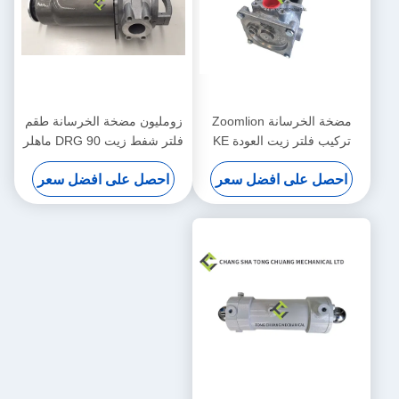
مضخة الخرسانة Zoomlion
زومليون مضخة الخرسانة طقم
تركيب فلتر زيت العودة KE
فلتر شفط زيت DRG 90 ماهلر
2884+KE 2883 1010600428
الأصلي 1010600452
احصل على افضل سعر
احصل على افضل سعر