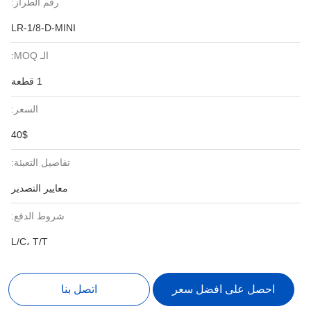
رقم الطراز:
LR-1/8-D-MINI
الـ MOQ:
1 قطعة
السعر:
40$
تفاصيل التعبئة:
معايير التصدير
شروط الدفع:
L/C، T/T
احصل على افضل سعر
اتصل بنا