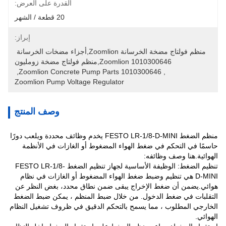
القدرة على العرض:
20 قطعة / الشهر
إبراز:
منظم فولتاج مضخة الخرسانة Zoomlion,أجزاء مضخات الخرسانة 
Zoomlion 1010300646,منظم فولتاج مضخة زومليون
, 
Zoomlion Concrete Pump Parts 1010300646
, 
Zoomlion Pump Voltage Regulator
وصف المنتج
منظم الضغط FESTO LR-1/8-D-MINI يخدم وظائف محددة ويلعب دورًا
حاسمًا في التحكم في ضغط الهواء المضغوط أو الغازات في الأنظمة
الهوائية.هنا وصف وظائفه:
تنظيم الضغط: الوظيفة الأساسية لجهاز تنظيم الضغط FESTO LR-1/8-
D-MINI هي تنظيم وضبط ضغط الهواء المضغوط أو الغازات في نظام
هوائي.يضمن أن ضغط الإخراج يبقى ضمن نطاق محدد، بغض النظر عن
التقلبات في ضغط الدخول. من خلال ضبط المنظم ، يمكن ضبط الضغط
الخارجي المطلوب ، مما يسمح بالتحكم الدقيق في ظروف تشغيل النظام
الهوائي.