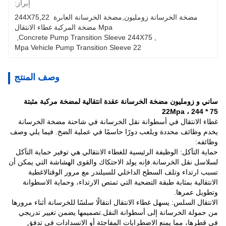
إبراز:
مضخة الخرسانة زومليون,مضخة الخرسانة العابرة 244X75,22 
Mpa مضخة المركبة غطاء الانتقال
, 
Concrete Pump Transition Sleeve 244X75
, 
22 Mpa Vehicle Pump Transition Sleeve
وصف المنتج
ساني و زومليون مضخة الخرسانة عقدة انتقالية لمضخة مركبة مثبتة
22Mpa ، 244 * 75
غطاء الانتقال في أسطوانة نقل الخرسانة في شاحنة مضخة الخرسانة
يخدم وظائف محددة ويلعب دورًا حاسمًا في عملية الضخ. فيما يلي وصف
وظائفه:
حماية التآكل: الوظيفة الرئيسية للغطاء الانتقالي هي توفير حماية التآكل
لسلاسل نقل الخرسانة.فإنه يولد الاحتكاك والقوى الهشاشة التي يمكن أن
تسبب ارتداء وتلف السطح الداخلي للسيلندر مع مرور الوقتالاغطية
الانتقالية بمثابة طبقة التضحية التي تمتص الارتداء، وحماية الاسطوانة
وتطويل عمرها.
الانتقال السلس: يسهل غطاء الانتقال انتقالًا سلسًا للخرسانة أثناء مرورها
من حمولة الخرسانة إلى أسطوانة النقل.تصميمها يضمن تغيير تدريجي
في قطرها، مما يمنع الاضطرابات المفاجئة أو الانسدادات في تدفق