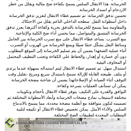
الخرسانة. هذا الانتقال السلس يسمح بكفاءة ضخ مثالية ويقلل من خطر
الازدحام أو انسداد الخرسانة.
تحسين تدفق الخرسانة: تم تصميم غطاء الانتقال لتعزيز تدفق الخرسانة
داخل أسطوانة النقل. سطحه الداخلي الناعم يقلل من الاحتكاك
والمقاومة.مما يسمح للخرسانة بالتدفق بحرية وكفاءة أكبرهذا يعزز تدفق
الخرسانة المتسق والمتواصل، مما يحسن أداء ضخ الكلية والإنتاجية.
منع التسرب: يساعد غطاء الانتقال على منع تسرب الخرسانة بين الحامل
وسائط النقل.يشكّل ختمًا ضيقًا ويمنع الخرسانة من الهروب أو التسرب
أثناء عملية الضخهذا يضمن أن يتم تسليم الخرسانة إلى الموقع المطلوب
دون أي خسارة أو إهدار، والحفاظ على الكفاءة وتجنب التنظيف المحتمل
أو المخاوف البيئية.
استبدال سهل: تم تصميم غطاء الانتقال ليتم استبداله بسهولة عندما يرتدي
أو يتلف. طبيعته القابلة للإزالة تسمح باستبدال سريع ومريح ،تقليل وقت
التوقف أثناء الصيانة أو الإصلاحاتهذا يضمن أن شاحنة مضخة الخرسانة
يمكن أن تستأنف العمليات بسرعة وكفاءة.
التوافق والقدرة على التكيف: يتوفر غطاء الانتقال بأحجام وتكوينات
مختلفة لاستيعاب نماذج مضخات الخرسانة وأبعاد الأسطوانة المختلفة.تم
تصميمه لتكون متوافقة مع أنظمة مضخة محددة، مما يسمح بالاندماج
السلس والأداء الأمثل. يمكن تخصيص غطاء الانتقال أو تكييفه لتلبية
المتطلبات المحددة لتطبيقات الضخ المختلفة.