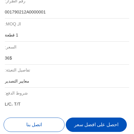
رقم الطراز:
001790212A0000001
الـ MOQ:
1 قطعة
السعر:
36$
تفاصيل التعبئة:
معايير التصدير
شروط الدفع:
L/C، T/T
احصل على افضل سعر
اتصل بنا