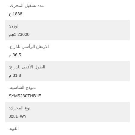
مدة تشغيل المحرك:
1838 ح
الوزن:
23000 كجم
الارتفاع الرأسي للذراع:
36.5 م
الطول الأفقي للذراع:
31.8 م
نموذج الشاسيه:
SYM5230THB1E
نوع المحرك:
J08E-WY
القوة: