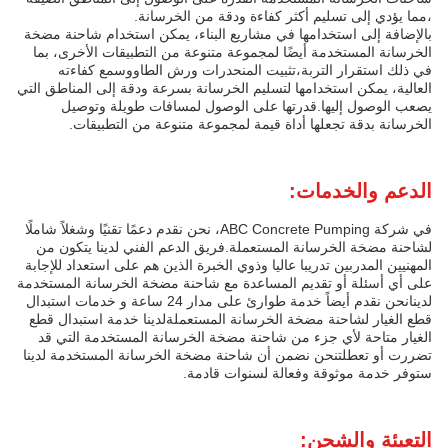
،مما يؤدي إلى تسليم أكثر كفاءة ودقة من الخرسانة.
بالإضافة إلى استخدامها في مشاريع البناء، يمكن استخدام شاحنة مضخة
الخرسانة المستخدمة أيضًا لمجموعة متنوعة من التطبيقات الأخرى، بما
في ذلك استقرار التربة،تثبيت المنحدرات ورش الطاووسمع كفاءته
العالية، يمكن استخدامها لتسليم الخرسانة بسرعة ودقة إلى المناطق التي
يصعب الوصول إليها.قدرتها على الوصول لمسافات طويلة وتوصيل
الخرسانة بدقة تجعلها أداة قيمة لمجموعة متنوعة من التطبيقات.
الدعم والخدمات:
في شركة ABC Concrete Pumping، نحن نقدم دعمًا تقنيًا وشغلاً شاملًا
لشاحنة مضخة الخرسانة المستعملة.فريق الدعم الفني لدينا يتكون من
المهنيين المدربين تدريبا عاليا وذوي الخبرة الذين هم على استعداد للإجابة
على أي أسئلة أو تقديم المساعدة مع شاحنة مضخة الخرسانة المستخدمة
لدينانحن نقدم أيضاً خدمة طوارئ على مدار 24 ساعة و خدمات استبدال
قطع الغيار لشاحنة مضخة الخرسانة المستعملةلدينا خدمة استبدال قطع
الغيار متاحة لأي جزء من شاحنة مضخة الخرسانة المستخدمة التي قد
تضررت أو تعطلتنحن نضمن أن شاحنة مضخة الخرسانة المستخدمة لدينا
ستوفر خدمة موثوقة وفعالة لسنوات قادمة.
التعبئة والشحن: