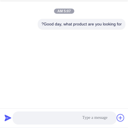
5:07 AM
اتصال سريع
Good day, what product are you looking for?
الهاتف
0086-18975137227
البريد الإلكتروني
tc18975137227@gmail.com
العنوان
169 Renming East Road ، تشانغشا ، هونان ، الصين
سياسة الخصوصية
|
خريطة الموقع
الصين جيدة الجودة قطع غيار مضخة الخرسانة المورد. حقوق الطبع
والنشر © 2022-2026 Changsha Tongchuang Mechanical Co., Ltd.
. الجميع الحقوق محفوظة.