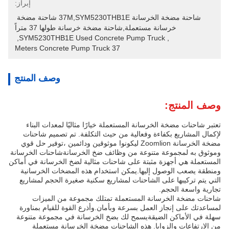
إبراز:
شاحنة مضخة الخرسانة 37M,SYM5230THB1E شاحنة مضخة 
خرسانة مستعملة,شاحنة مضخة خرسانة طولها 37 متراً
, 
SYM5230THB1E Used Concrete Pump Truck
, 
37 Meters Concrete Pump Truck
وصف المنتج
وصف المنتج:
تعتبر شاحنات مضخة الخرسانة المستعملة خيارًا مثاليًا لمعدات البناء
لإكمال المشاريع بكفاءة وفعالية من حيث التكلفة. تم تصميم شاحنات
مضخة الخرسانة Zoomlion ليكونوا موثوقين ودائمين ،توفير حل قوي
وموثوق به لمجموعة متنوعة من وظائف ضخ الخرسانةشاحنات الخرسانة
المستعملة هي أجهزة مثبتة على شاحنات مثالية لضخ الخرسانة في أماكن
ومنطقة يصعب الوصول إليها.يمكن استخدام هذه المضخات الخرسانية
التي يتم تركيبها على الشاحنات لمشاريع سكنية صغيرة الحجم لمشاريع
تجارية واسعة الحجم.
شاحنات مضخة الخرسانة المستعملة تمتلك مجموعة من الميزات
لمساعدتك على إنجاز العمل بسرعة وبأمان.وأذرع القوة للقيام بمناورة
سهلة في الأماكن الضيقةيسمح لك بضخ الخرسانة في مجموعة متنوعة
من الارتفاعات والزوايا. هذه الشاحنات مضخة الخرسانة مستعملة