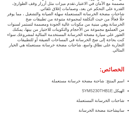
مصممة مع الأمان في الاعتبار،تقدم ميزات مثل أزرار وقف الطوارئ،
القدرة على التحكم عن بعد، وصمامات إغلاق تلقائي.
شاحنات مضخة الخرسانة المستعملة سهلة الصيانة والتشغيل ، مما يوفر
حلًا فعالًا من حيث التكلفة لمجموعة متنوعة من تطبيقات ضخ
الخرسانة.وهي مبنية من مكونات عالية الجودة ومصممة لتستمر لسنوات
من العملمع مجموعة من الأحجام والتكوينات للاختيار من بينها، يمكنك
العثور على سيارة مضخة الخرسانة المستخدمة المثالية لمشروعك.سواء
كنت بحاجة إلى ضخ الخرسانة في المساحات الضيقة أو للتطبيقات
التجارية على نطاق واسع، شاحنات مضخة خرسانة مستعملة هي الخيار
المثالي.
الخصائص:
اسم المنتج: شاحنة مضخة خرسانة مستعملة
الهيكل:
SYM5230THB1E
شاحنات الخرسانة المستعملة
ساني
شاحنة مضخة الخرسانة