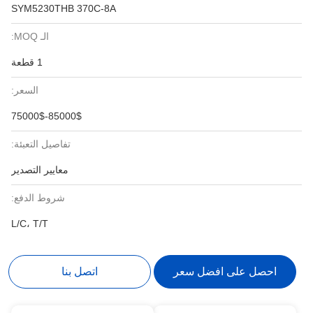
SYM5230THB 370C-8A
الـ MOQ:
1 قطعة
السعر:
75000$-85000$
تفاصيل التعبئة:
معايير التصدير
شروط الدفع:
L/C، T/T
احصل على افضل سعر
اتصل بنا