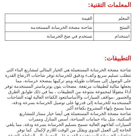
المعلمات التقنية:
المعلم
القيمة
المنتج
شاحنة مضخة الخرسانة المستخدمة
استخدام
تستخدم في ضخ الخرسانة
التطبيقات:
شاحنة مضخة الخرسانة المستعملة هي الخيار المثالي لمشاريع البناء التي
تتطلب تسليم سريع وكفء ودقيق للخرسانة.توفر شاحنات الارتفاع القدرة
على الوصول إلى مسافات طويلة ويتم تركيبها بمضخة خرسانة، مما
يجعلها مثالية لتطبيقات مرتفعة. مضخات بتون بوتزماستر المستخدمة توفر
أداءً متفوقًا لمجموعة متنوعة من التطبيقات ، بما في ذلك طوابق الطرق
والجسور ،مواقف السيارات والأساساتتعود الكفاءة العالية لهذه الشاحنات
المستخدمة للخرسانة إلى قدرتها على توصيل الخرسانة بسرعة ودقة،
مما يسمح بإنهاء المشروع بكفاءة أكبر.
شاحنة مضخة الخرسانة المستعملة هي أيضا خيار ممتاز للمشاريع
السكنية، مثل بناء حمامات السباحة، أسس المنازل وممرات
السيارات.كفاءتهم العالية تسمح بتسليم الخرسانة بسرعة ودقة، مما يلغي
الحاجة إلى العمل اليدوي ويقلل من الوقت اللازم لإكمال. كما توفر
شاحنات الخرسانة المستخدمة القدرة على الوصول إلى المناطق الضيقة