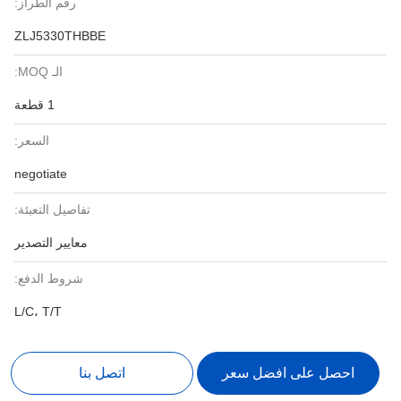
رقم الطراز:
ZLJ5330THBBE
الـ MOQ:
1 قطعة
السعر:
negotiate
تفاصيل التعبئة:
معايير التصدير
شروط الدفع:
L/C، T/T
احصل على افضل سعر
اتصل بنا