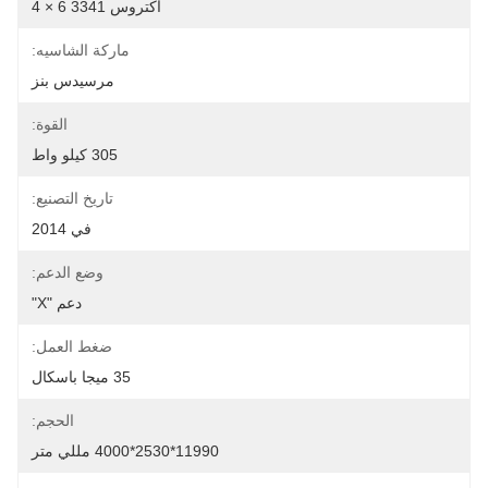
أكتروس 3341 6 × 4
ماركة الشاسيه:
مرسيدس بنز
القوة:
305 كيلو واط
تاريخ التصنيع:
في 2014
وضع الدعم:
دعم "X"
ضغط العمل:
35 ميجا باسكال
الحجم:
11990*2530*4000 مللي متر