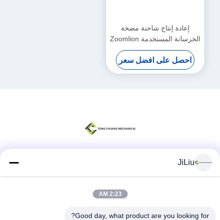
إعادة إنتاج شاحنة مضخة
الخرسانة المستخدمة Zoomlion
مع هيكل مرسيدس بنز 8 × 4
احصل على افضل سعر
JiLiu
وسائل التواصل الاجتماعي
2:23 AM
اتصال سريع
Good day, what product are you looking for?