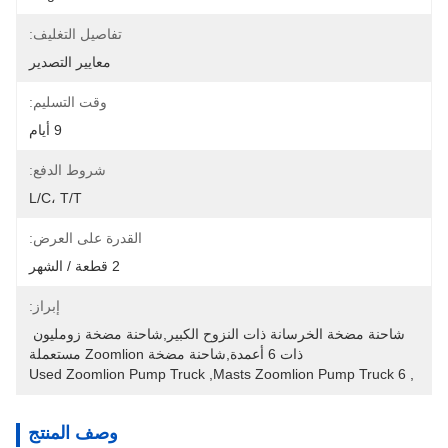
تفاصيل التغليف:
معايير التصدير
وقت التسليم:
9 أيام
شروط الدفع:
L/C، T/T
القدرة على العرض:
2 قطعة / الشهر
إبراز:
شاحنة مضخة الخرسانة ذات النزوح الكبير,شاحنة مضخة زومليون 
ذات 6 أعمدة,شاحنة مضخة Zoomlion مستعملة
Used Zoomlion Pump Truck
, 
6 Masts Zoomlion Pump Truck
, 
وصف المنتج