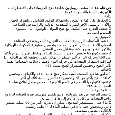
في عام 2014، صنعت زومليون شاحنة ضخ الخرسانة ذات الاضطرابات
الكبيرة، 6 أسطوانات و 6 أعمدة
1أداء
1 الحفاظ على كفاءة الضخ ، واستهلاك الوقود الشامل ، واهتزاز الجهاز
والأداء الرئيسي الآخر للمزايا المتقدمة الدولية والرائدة في الصناعة.
2 ضعف القدرة على التكيف مع ضخ المواد ، للوصول إلى المستوى
المتقدم للصناعة.
2موثوق به
1 تعتمد المكونات الرئيسية العلامات التجارية المعروفة في الصناعة
لضمان الأداء المستقر للجهاز بأكمله ، وتحسين موثوقية المكونات الهيكلية
والكهربائية والهيدروليكية ،وتقليل معدل الفشل.
2 تنفيذ تكنولوجيا تخفيض الاهتزاز النشط للبرام، وتقليل اهتزاز البرام بأكثر
من 50٪ وحركة البرام أكثر استقرارا؛يمكن تكوين وظيفة الدعم الذكية LT
لمراقبة استقرار المعدات من حركة البوم وضمان سلامة المعدات؛ تقليل
تأثير الضخ وتحسين استقرار الضخ بنسبة 22٪.
3فعالة
1 تطبق شاحنة المضخة تقنية تحكم ضخ عالية الدقة والكفاءة ، وتحسن
كفاءة الضخ بأكثر من 8٪ وتحسن دقة السير بنسبة 99٪ أو أكثر.
2 تنفيذ تكنولوجيا التحكم في الضخ التكيفية، انخفض معدل إغلاق شاحنة
الضخ بنسبة 65٪
4. المخابرات
1 تنفيذ الترقية عن بعد للبرنامج، ويتم تقصير متوسط فترة الصيانة لبرنامج
واحد المعدات من & gt؛ 2 أيام إلى & lt; 2 ساعة.
2 بناءً على المستشعر المدمج ، يمكن أن يدرك أكثر من 60 عملية تفتيش
ذاتي وتشخيص خطأ # # في عملية البناء لـ 4 أنظمة رئيسية.
5تكاليف تشغيل منخفضة
1 كفاءة الضخ هو أكثر من 8 ٪ أعلى من الأقران، واستهلاك الوقود