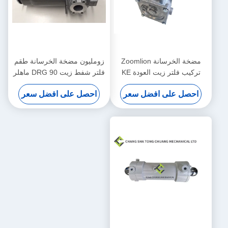
مضخة الخرسانة Zoomlion
زومليون مضخة الخرسانة طقم
تركيب فلتر زيت العودة KE
فلتر شفط زيت DRG 90 ماهلر
2884+KE 2883 1010600428
الأصلي 1010600452
احصل على افضل سعر
احصل على افضل سعر