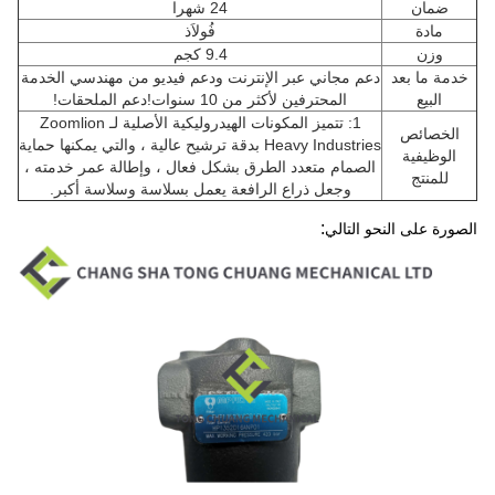
ضمان
24 شهرا
مادة
فُولاَذ
وزن
9.4 كجم
خدمة ما بعد
دعم مجاني عبر الإنترنت ودعم فيديو من مهندسي الخدمة
البيع
المحترفين لأكثر من 10 سنوات!دعم الملحقات!
1: تتميز المكونات الهيدروليكية الأصلية لـ Zoomlion
الخصائص
Heavy Industries بدقة ترشيح عالية ، والتي يمكنها حماية
الوظيفية
الصمام متعدد الطرق بشكل فعال ، وإطالة عمر خدمته ،
للمنتج
وجعل ذراع الرافعة يعمل بسلاسة وسلاسة أكبر.
:
الصورة على النحو التالي