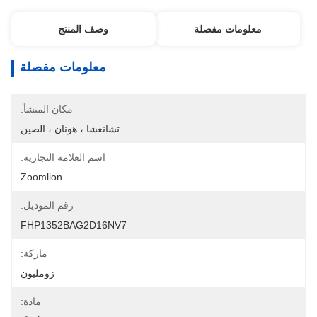
معلومات مفصلة
وصف المنتج
معلومات مفصلة
مكان المنشأ:
تشانغشا ، هونان ، الصين
اسم العلامة التجارية:
Zoomlion
رقم الموديل:
FHP1352BAG2D16NV7
ماركة:
زومليون
مادة: