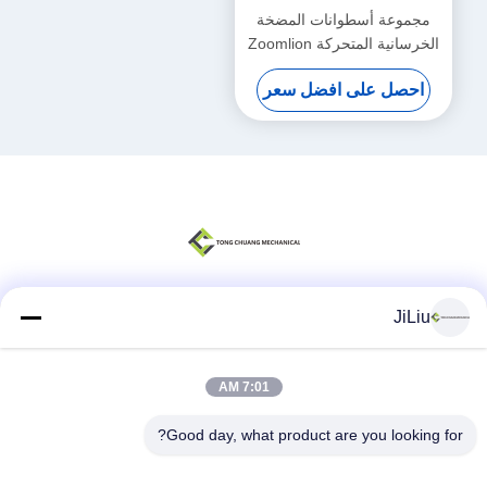
مجموعة أسطوانات المضخة
الخرسانية المتحركة Zoomlion
(يسار) F9000 (مقعد السائق
احصل على افضل سعر
الأمامي)
000190201A0200000
JiLiu
وسائل التواصل الاجتماعي
7:01 AM
اتصال سريع
Good day, what product are you looking for?
الهاتف