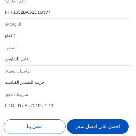
رقم الطراز:
FHP1352BAG2D16NV7
الـ MOQ:
1 قطع
السعر:
قابل للتفاوض
تفاصيل التعبئة:
حزمة التصدير القياسية
شروط الدفع:
L / C ، D / A ، D / P ، T / T
احصل على افضل سعر
اتصل بنا