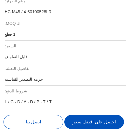
رقم الطراز:
HC-M45 / 4-60100528LR
الـ MOQ:
1 قطع
السعر:
قابل للتفاوض
تفاصيل التعبئة:
حزمة التصدير القياسية
شروط الدفع:
L / C ، D / A ، D / P ، T / T
احصل على افضل سعر
اتصل بنا