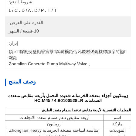
شروط الدفع:
L / C ، D / A ، D / P ، T / T
القدرة على العرض:
10 قطعة / الشهر
إبراز:
鎮ㄨ鎵剧殑璧勬簮宸茶鍒犻櫎銆佸凡鏇村悕鎴栨殏鏃朵笉鍙
敤銆
Zoomlion Concrete Pump Multiway Valve
, 
وصف المنتج
زوملايون أجزاء مضخة الخرسانة شديدة التحمل بأربعة مقابض متعددة
الصمامات HC-M45 / 4-60100528LR
المعلمات التفصيلية لأربعة مقابض تدعم الصمام متعدد الطرق
اسم
أربعة مقابض دعم صمام متعدد الاتجاهات
ماركة
زومليون
الموديلات
مناسبة لشاحنة مضخة الخرسانة Zhonglian Heavy