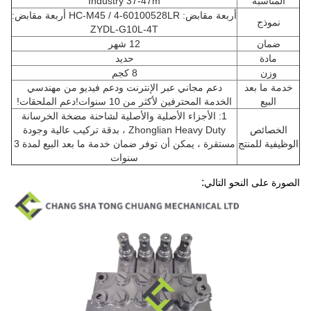
المناسبة
Industry 37-47m
أربعة مقابض: HC-M45 / 4-60100528LR أربعة مقابض:
نموذج
ZYDL-G10L-4T
ضمان
12 شهر
مادة
حديد
وزن
8 كجم
خدمة ما بعد
دعم مجاني عبر الإنترنت ودعم فيديو من مهندسي
البيع
الخدمة المحترفين لأكثر من 10 سنوات!دعم الملحقات!
1: الأجزاء الأصلية والأصلية لشاحنة مضخة الخرسانة
الخصائص
Zhonglian Heavy Duty ، بدقة تركيب عالية وجودة
الوظيفية للمنتج
مستقرة ، يمكن أن توفر ضمان خدمة ما بعد البيع لمدة 3
سنوات
:
الصورة على النحو التالي