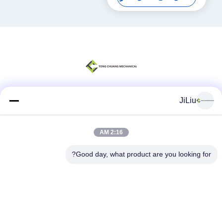
000190201A0200000
JiLiu
وسائل التواصل الاجتماعي
2:16 AM
اتصال سريع
Good day, what product are you looking for?
الهاتف
0086-18975137227
البريد الإلكتروني
tc18975137227@gmail.com