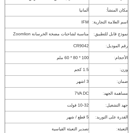
مكان المنشأ:
ألمانيا
اسم العلامة التجارية:
IFM
نموذج قابل للتطبيق:
مناسبة لشاحنات مضخة الخرسانة Zoomlion
رقم الموديل:
CR9042
الأحجام:
100 * 80 * 60 ملم
وزن:
1.5 كجم
ضمان:
3 اشهر
مساهمة الجهد:
7VA DC
جهد التشغيل:
10-32 فولت
القدرة على التوريد:
5 قطع / شهر
التعبئة:
تصدير التعبئة القياسية