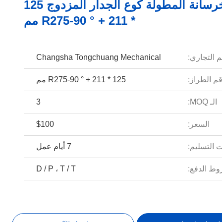
مضخة الخرسانة المطولة كوع الجدار المزدوج 125
* R275-90 ° + 211 مم
م التجاري:
Changsha Tongchuang Mechanical
م الطراز:
125 * R275-90 ° + 211 مم
الـ MOQ:
3
السعر:
$100
 التسليم:
7 أيام عمل
ط الدفع:
D / P ، T / T