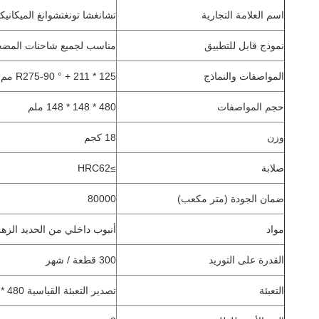
اسم العلامة التجارية
تشانغشا تونغتشوانغ الميكانيك
نموذج قابل للتطبيق
مناسب لجميع شاحنات المض
المواصفات والنماذج
125 * R275-90 ° + 211 مم
حجم المواصفات
480 * 148 * 148 ملم
وزن
18 كجم
صلابة
≥HRC62
ضمان الجودة (متر مكعب)
80000
مواد
أنبوب داخلي من الحديد الزهر
القدرة على التوريد
300 قطعة / شهر
التعبئة
تصدير التعبئة القياسية 480 * 148 * 148 مللي متر