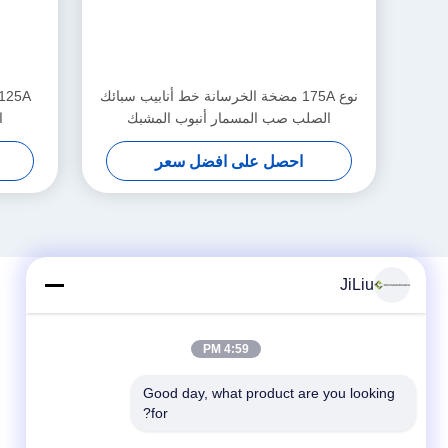
نوع 175A مضخة الخرسانة خط أنابيب سبائك
الصلب صب المسمار أنبوب المشبك
ا
احصل على افضل سعر
JiLiu
4:59 PM
Good day, what product are you looking 
for?