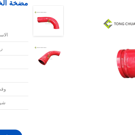
الاس
رق
وقت
شرو