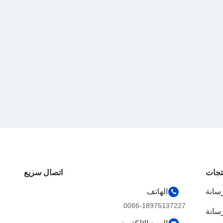
تجات
اتصال سريع
سانة
الهاتف
0086-18975137227
سانة