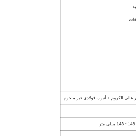
ية
خات
 عالي الكروم + أنبوب فولاذي غير ملحوم