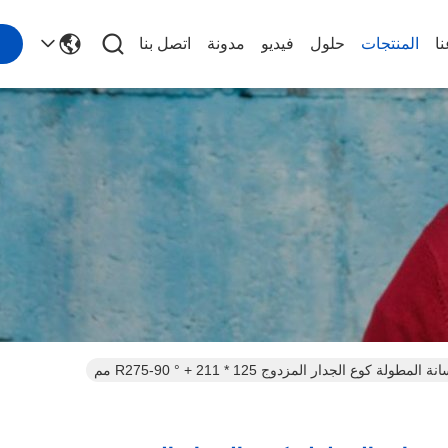
ا
المنتجات
حلول
فيديو
مدونة
اتصل بنا
ولة كوع الجدار المزدوج 125 * R275-90 ° + 211 مم