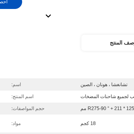
احص
صف المنتج
تشانغشا ، هونان ، الصين
اسم:
 لجميع شاحنات المضخات
اسم المنتج:
12 * R275-90 ° + 211 مم
حجم المواصفات:
18 كجم
مواد: