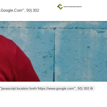
302 SetTimeout("javascript:location.href='https://www.google.com'", 50);
302 setTimeout("javascript:location.href='https://www.google.com'", 50);