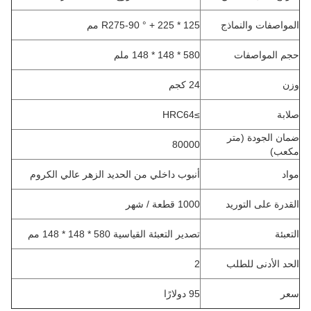
المواصفات والنماذج
125 * R275-90 ° + 225 مم
حجم المواصفات
580 * 148 * 148 ملم
وزن
24 كجم
صلابة
≥HRC64
ضمان الجودة (متر
80000
مكعب)
مواد
أنبوب داخلي من الحديد الزهر عالي الكروم
القدرة على التوريد
1000 قطعة / شهر
التعبئة
تصدير التعبئة القياسية 580 * 148 * 148 مم
الحد الأدنى للطلب
2
سعر
95 دولارًا