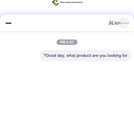
JiLiu
وسائل التواصل الاجتماعي
1:03 PM
اتصال سريع
Good day, what product are you looking for?
الهاتف
0086-18975137227
البريد الإلكتروني
tc18975137227@gmail.com
العنوان
169 Renming East Road ، تشانغشا ، هونان ، الصين
سياسة الخصوصية
|
خريطة الموقع