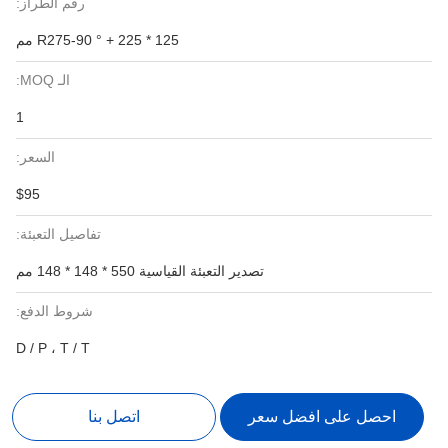
رقم الطراز:
125 * R275-90 ° + 225 مم
الـ MOQ:
1
السعر:
$95
تفاصيل التعبئة:
تصدير التعبئة القياسية 550 * 148 * 148 مم
شروط الدفع:
D / P ، T / T
احصل على افضل سعر
اتصل بنا