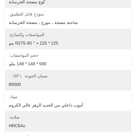
كوع مضخة الخرسانة
نموذج قابل للتطبيق:
شاحنة مضخة ، موزع ، مضخة الخرسانة
المواصفات والنماذج:
125 * R275-90 ° + 225 مم
حجم المواصفات:
580 * 148 * 148 ملم
ضمان الجودة （m³）:
80000
مواد:
أنبوب داخلي من الحديد الزهر عالي الكروم
صلابة:
≥HRC64